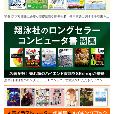
[特集]アプリ開発に必要な基礎知識や開発手順、使用言語に関する手引書を…
[特集]【翔泳社のロングセラー】ITエンジニアに読んでいただきたいコン…