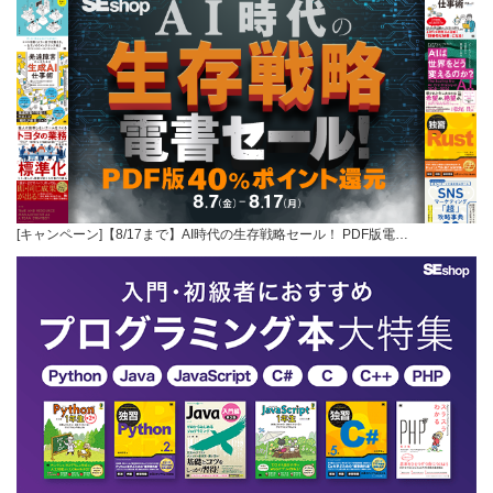
[キャンペーン]【8/17まで】AI時代の生存戦略セール！ PDF版電…