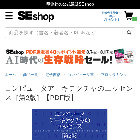
翔泳社の公式通販SEshop
新規会員登録で
500pt
0
プレゼント！
ホーム
商品一覧
電子書籍
コンピュータ書
プログラミング
コンピュータアーキテクチャのエッセン
ス［第2版］【PDF版】