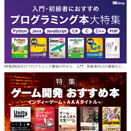
[特集]翔泳社のプログラミング書籍の中から、入門・初級者向けの書籍をピ…