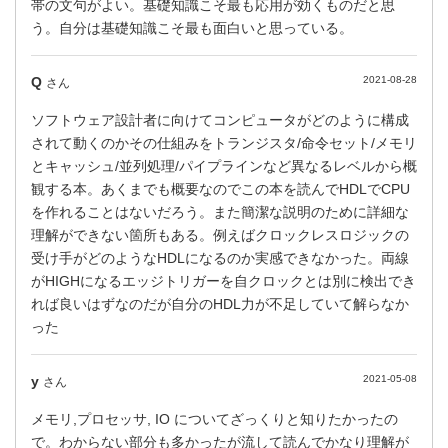
帯の文句がよい。基礎知識こそ最も応用が効くものだと思
う。自分は基礎知識こそ最も面白いと思っている。
Q
2021-08-28
さん
ソフトウェア設計者に向けてコンピュータがどのように構成
されて動くのかその仕組みをトランジスタ/命令セット/メモリ
とキャッシュ/並列処理/パイプラインなど異なるレベルから概
観する本。あくまでも概要なのでこの本を読んでHDLでCPU
を作れることはないだろう。また簡潔な説明のために詳細な
理解ができない箇所もある。例えばクロックレスロジックの
受け手がどのようなHDLになるのか実感できなかった。両線
がHIGHになるエッジトリガーを自クロックとは別に検出でき
れば良いはずなのだが自分のHDL力が不足していて解らなか
った
y
2021-05-08
さん
メモリ,プロセッサ, IO についてざっくりと知りたかったの
で。わからない部分も多かったが流して読んでかなり理解が