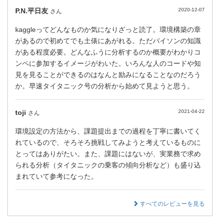
P.N.平日友
2020-12-07
さん
kaggleってどんなものか気になりざっと読了。環境構築の章
があるので初めてでも土俵にあがれる。ただパイソンの知識
がある程度必要。どんなふうに分析するのか概要がわかりコ
ンペに参加するイメージがわいた。いろんな人のコードや知
見を見ることができるのはなんと励みになることなのだろう
か。早速タイタニック号の分析から始めて見ようと思う。
toji
2021-04-22
さん
環境設定の方法から、課題提出までの過程を丁寧に書いてく
れているので、そろそろ挑戦してみようと考えているものに
とってはありがたい。また、課題にはないが、実業務で求め
られる分析（タイタニックの乗客の傾向分析など）も盛り込
まれていて参考になった。
すべてのレビューを見る