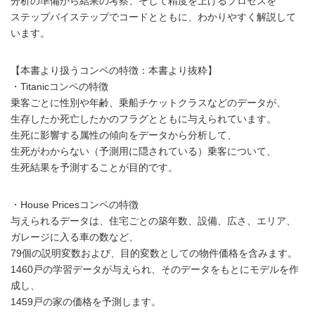
分析の準備から結果の考察、そして精度を上げるプロセスを
ステップバイステップでコードとともに、わかりやすく解説して
います。
【本書より扱うコンペの特徴：本書より抜粋】
・Titanicコンペの特徴
乗客ごとに性別や年齢、乗船チケットクラスなどのデータが、
生存したか死亡したかのフラグとともに与えられています。
生死に影響する属性の傾向をデータから分析して、
生死がわからない（予測用に隠されている）乗客について、
生死結果を予測することが目的です。
・House Pricesコンペの特徴
与えられるデータは、住宅ごとの築年数、設備、広さ、エリア、
ガレージに入る車の数など、
79個の説明変数および、目的変数としての物件価格を含みます。
1460戸の学習データが与えられ、そのデータをもとにモデルを作
成し、
1459戸の家の価格を予測します。