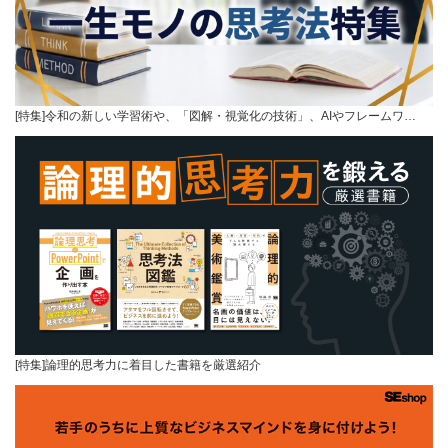
[特集]令和の新しい学習術や、「図解・視覚化の技術」、AIやフレームワ…
[特集]論理的思考力に着目した書籍を厳選紹介