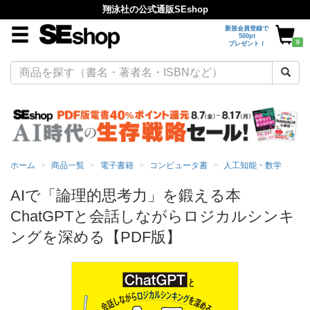
翔泳社の公式通販SEshop
新規会員登録で
500pt
0
プレゼント！
ホーム
商品一覧
電子書籍
コンピュータ書
人工知能・数学
AIで「論理的思考力」を鍛える本
ChatGPTと会話しながらロジカルシンキ
ングを深める【PDF版】