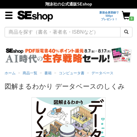
翔泳社の公式通販SEshop
新規会員登録で
500pt
0
プレゼント！
ホーム
商品一覧
書籍
コンピュータ書
データベース
図解まるわかり データベースのしくみ