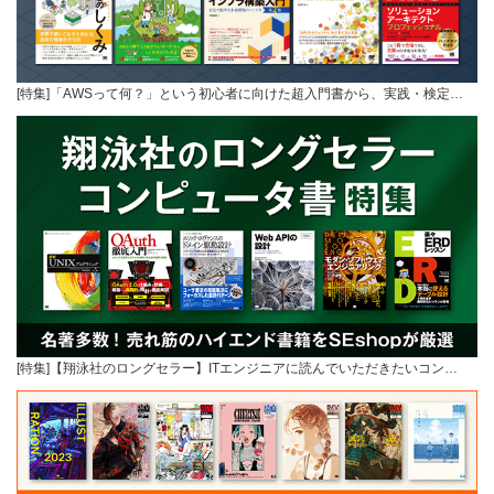
[特集]「AWSって何？」という初心者に向けた超入門書から、実践・検定…
[特集]【翔泳社のロングセラー】ITエンジニアに読んでいただきたいコン…