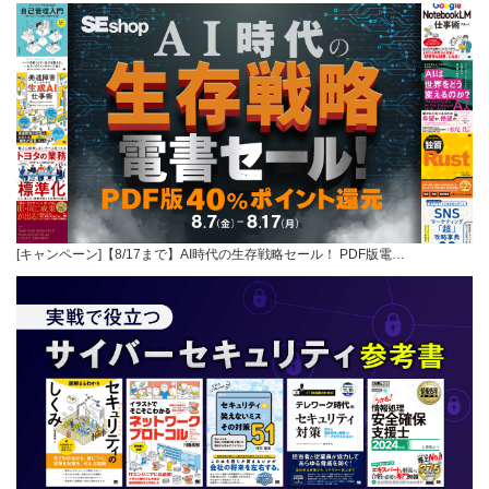
[キャンペーン]【8/17まで】AI時代の生存戦略セール！ PDF版電…