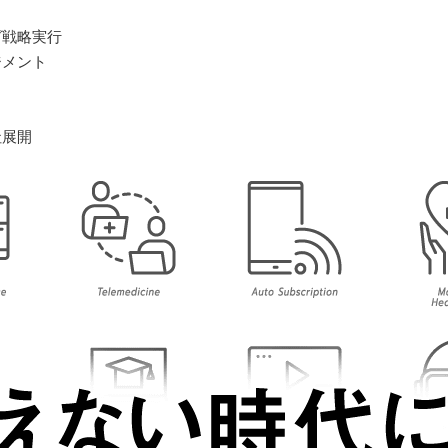
グ戦略実行
ジメント
社展開