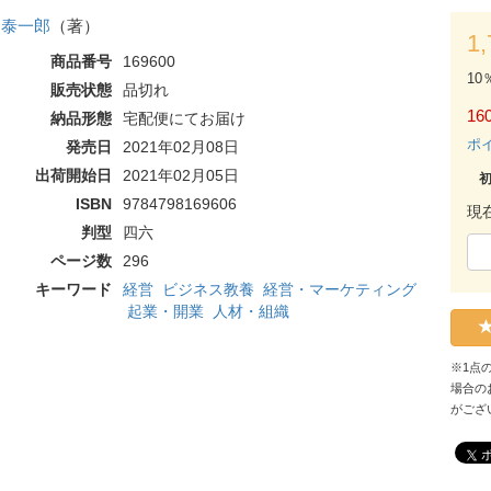
 泰一郎
（著）
1
商品番号
169600
10
販売状態
品切れ
160
納品形態
宅配便にてお届け
ポ
発売日
2021年02月08日
出荷開始日
2021年02月05日
ISBN
9784798169606
現
判型
四六
ページ数
296
キーワード
経営
ビジネス教養
経営・マーケティング
起業・開業
人材・組織
※1点
場合の
がござ