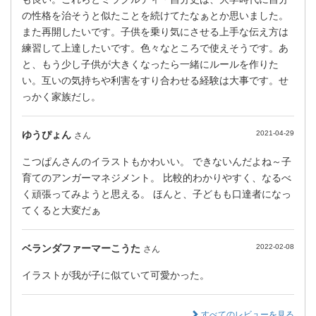
の性格を治そうと似たことを続けてたなぁとか思いました。
また再開したいです。子供を乗り気にさせる上手な伝え方は
練習して上達したいです。色々なところで使えそうです。あ
と、もう少し子供が大きくなったら一緒にルールを作りた
い。互いの気持ちや利害をすり合わせる経験は大事です。せ
っかく家族だし。
ゆうぴょん
2021-04-29
さん
こつぱんさんのイラストもかわいい。 できないんだよね～子
育てのアンガーマネジメント。 比較的わかりやすく、なるべ
く頑張ってみようと思える。 ほんと、子どもも口達者になっ
てくると大変だぁ
ベランダファーマーこうた
2022-02-08
さん
イラストが我が子に似ていて可愛かった。
すべてのレビューを見る