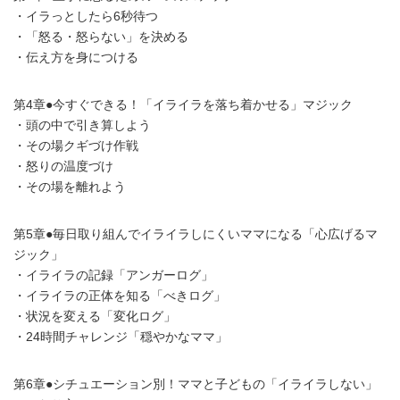
・イラっとしたら6秒待つ
・「怒る・怒らない」を決める
・伝え方を身につける
第4章●今すぐできる！「イライラを落ち着かせる」マジック
・頭の中で引き算しよう
・その場クギづけ作戦
・怒りの温度づけ
・その場を離れよう
第5章●毎日取り組んでイライラしにくいママになる「心広げるマ
ジック」
・イライラの記録「アンガーログ」
・イライラの正体を知る「べきログ」
・状況を変える「変化ログ」
・24時間チャレンジ「穏やかなママ」
第6章●シチュエーション別！ママと子どもの「イライラしない」