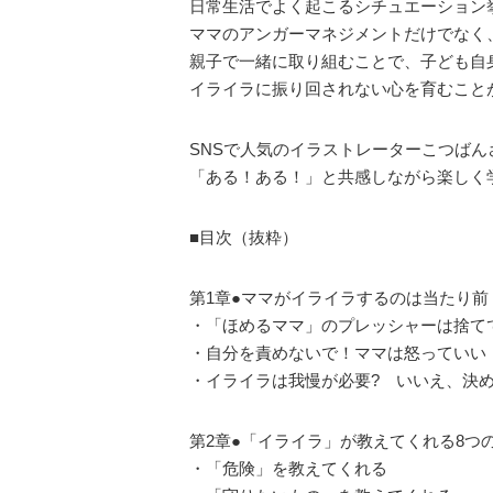
日常生活でよく起こるシチュエーション
ママのアンガーマネジメントだけでなく
親子で一緒に取り組むことで、子ども自
イライラに振り回されない心を育むこと
SNSで人気のイラストレーターこつば
「ある！ある！」と共感しながら楽しく
■目次（抜粋）
第1章●ママがイライラするのは当たり前
・「ほめるママ」のプレッシャーは捨て
・自分を責めないで！ママは怒っていい
・イライラは我慢が必要? いいえ、決
第2章●「イライラ」が教えてくれる8つ
・「危険」を教えてくれる