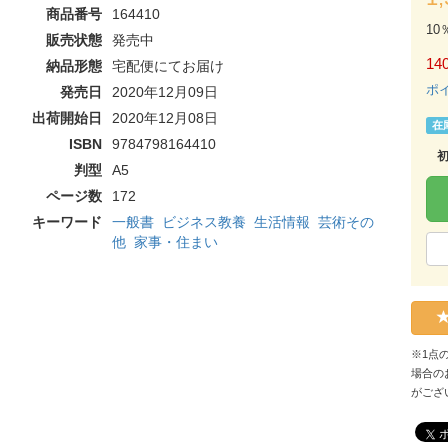
商品番号
164410
10
販売状態
発売中
140
納品形態
宅配便にてお届け
ポ
発売日
2020年12月09日
出荷開始日
2020年12月08日
在
ISBN
9784798164410
判型
A5
ページ数
172
キーワード
一般書
ビジネス教養
生活情報
芸術その
他
家事・住まい
※1点
場合の
がござ