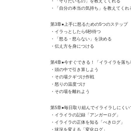
・「守りたいもの」を教えてくれる
・「自分の本当の気持ち」を教えてくれ
第3章●上手に怒るための5つのステップ
・イラっとしたら6秒待つ
・「怒る・怒らない」を決める
・伝え方を身につける
第4章●今すぐできる！「イライラを落
・頭の中で引き算しよう
・その場クギづけ作戦
・怒りの温度づけ
・その場を離れよう
第5章●毎日取り組んでイライラしにく
・イライラの記録「アンガーログ」
・イライラの正体を知る「べきログ」
・状況を変える「変化ログ」