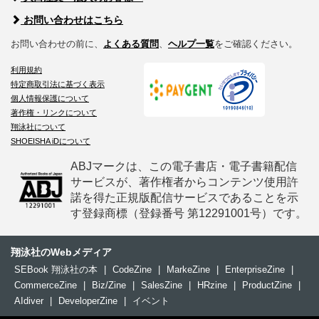
お問い合わせはこちら
お問い合わせの前に、
よくある質問
、
ヘルプ一覧
をご確認ください。
利用規約
特定商取引法に基づく表示
個人情報保護について
著作権・リンクについて
翔泳社について
SHOEISHA iDについて
ABJマークは、この電子書店・電子書籍配信
サービスが、著作権者からコンテンツ使用許
諾を得た正規版配信サービスであることを示
す登録商標（登録番号 第12291001号）です。
翔泳社のWebメディア
SEBook 翔泳社の本
|
CodeZine
|
MarkeZine
|
EnterpriseZine
|
CommerceZine
|
Biz/Zine
|
SalesZine
|
HRzine
|
ProductZine
|
AIdiver
|
DeveloperZine
|
イベント