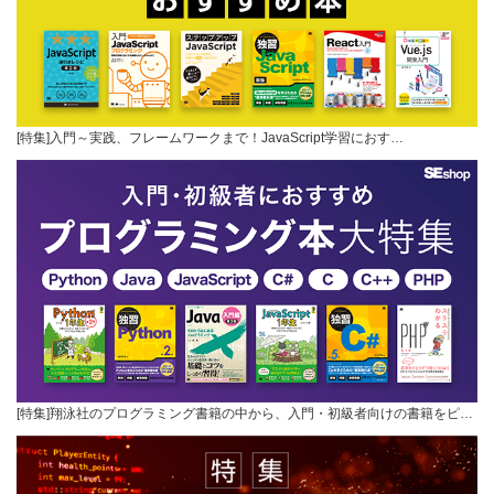
[特集]入門～実践、フレームワークまで！JavaScript学習におす…
[特集]翔泳社のプログラミング書籍の中から、入門・初級者向けの書籍をピ…