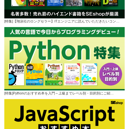
[特集]【翔泳社のロングセラー】ITエンジニアに読んでいただきたいコン…
[特集]Pythonのおすすめ本を入門～上級までレベル別・目的別にご紹…