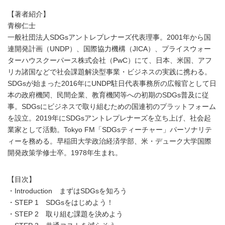
【著者紹介】
青柳仁士
一般社団法人SDGsアントレプレナーズ代表理事。2001年から国
連開発計画（UNDP）、国際協力機構（JICA）、プライスウォー
ターハウスクーパース株式会社（PwC）にて、日本、米国、アフ
リカ諸国などで社会課題解決型事業・ビジネスの実践に携わる。
SDGsが始まった2016年にUNDP駐日代表事務所の広報官として日
本の政府機関、民間企業、教育機関等への初期のSDGs普及に従
事。SDGsにビジネスで取り組むための国連初のプラットフォーム
を設立。2019年にSDGsアントレプレナーズを立ち上げ、社会起
業家として活動。Tokyo FM「SDGsティーチャー」パーソナリテ
ィーを務める。早稲田大学政治経済学部、米・デューク大学国際
開発政策学修士卒。1978年生まれ。
【目次】
・Introduction まずはSDGsを知ろう
・STEP 1 SDGsをはじめよう！
・STEP 2 取り組む課題を決めよう