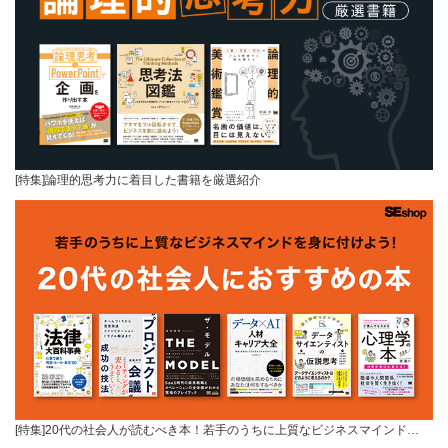
[特集]論理的思考力に着目した書籍を厳選紹介
[特集]20代の社会人が読むべき本！若手のうちに上質なビジネスマインド…