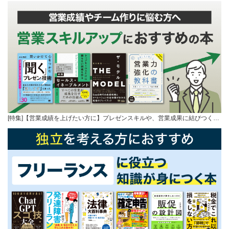
[特集]【営業成績を上げたい方に】プレゼンスキルや、営業成果に結びつく…