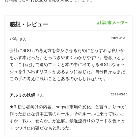
感想・レビュー
パキ
2021-11-10
さん
会社にSDG’sの考え方を普及させるためにどうすれば良いか
を示す本だった。とっつきやすくわかりやすい。懸念点とし
て、これだけで進めていくと本の中に出てくるSDG’sウォッ
シュを生み出すリスクがあるように感じた。自分自身もまだ
この手の考えに浅いこともあるのかもしれないが。
アルミの鉄鍋
2021-05-10
さん
★3 初心者向けの内容。sdgsは市場の変化。と言うよりeuが
作った新たな資本主義のルール。そのルールに乗って戦いま
すか、戦いませんか。が正解。最近流行りのワードを色々と
くっつけた内容だなぁと思った。