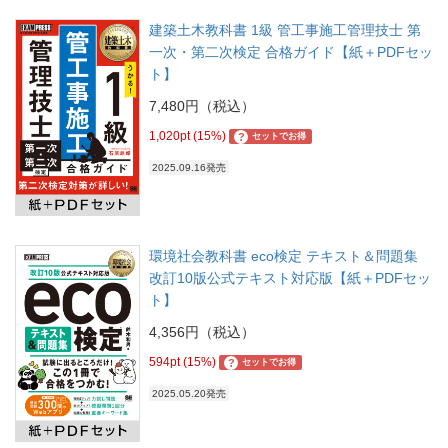
建築土木教科書 1級 管工事施工管理技士 第
一次・第二次検定 合格ガイド【紙＋PDFセッ
ト】
7,480円（税込）
1,020pt (15%)
?
セットでお得
2025.09.16発売
環境社会教科書 eco検定 テキスト＆問題集
改訂10版公式テキスト対応版【紙＋PDFセッ
ト】
4,356円（税込）
594pt (15%)
?
セットでお得
2025.05.20発売