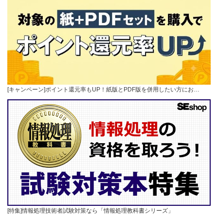
[キャンペーン]ポイント還元率もUP！紙版とPDF版を併用したい方にお…
[特集]情報処理技術者試験対策なら「情報処理教科書シリーズ」