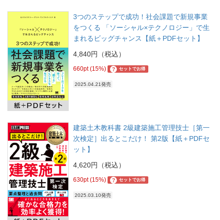
3つのステップで成功！社会課題で新規事業
をつくる 「ソーシャル×テクノロジー」で生
まれるビッグチャンス【紙＋PDFセット】
4,840円（税込）
660pt (15%)
?
セットでお得
2025.04.21発売
建築土木教科書 2級建築施工管理技士［第一
次検定］出るとこだけ！ 第2版【紙＋PDFセ
ット】
4,620円（税込）
630pt (15%)
?
セットでお得
2025.03.10発売