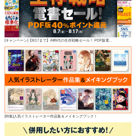
[キャンペーン]【8/17まで】AI時代の生存戦略セール！ PDF版電…
[特集]人気イラストレーター作品集＆メイキングブック！