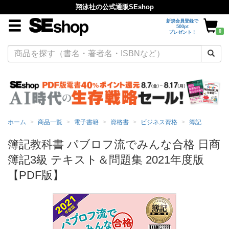
翔泳社の公式通販SEshop
新規会員登録で
500pt
0
プレゼント！
ホーム
商品一覧
電子書籍
資格書
ビジネス資格
簿記
簿記教科書 パブロフ流でみんな合格 日商
簿記3級 テキスト＆問題集 2021年度版
【PDF版】