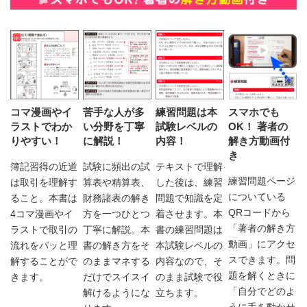
コマ漫画やイ
苦手な人が多
練習問題は本
スマホでも
ラストでわか
い分野を丁寧
試験レベルの
OK！ 著者の
りやすい！
に解説！
内容！
解き方動画付
き
簿記習得の近道
試験に頻出の試
テキストで理解
練習問題ページ
は取引を理解す
算表や精算表、
した後は、練習
についている
ること。本書は
財務諸表の解き
問題で知識を定
QRコードから
4コマ漫画やイ
方を一つひとつ
着させます。本
「著者の解き方
ラストで取引の
丁寧に解説。本
書の練習問題は
動画」にアクセ
流れをパッと理
書の解き方をそ
本試験レベルの
スできます。問
解することがで
のままマネする
内容なので、そ
題を解くときに
きます。
だけでスイスイ
のまま試験で役
「自分でどのよ
解けるようにな
立ちます。
うに手を動かせ