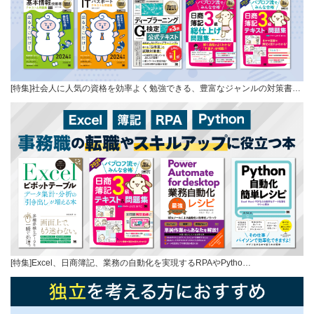
[特集]社会人に人気の資格を効率よく勉強できる、豊富なジャンルの対策書…
[特集]Excel、日商簿記、業務の自動化を実現するRPAやPytho…