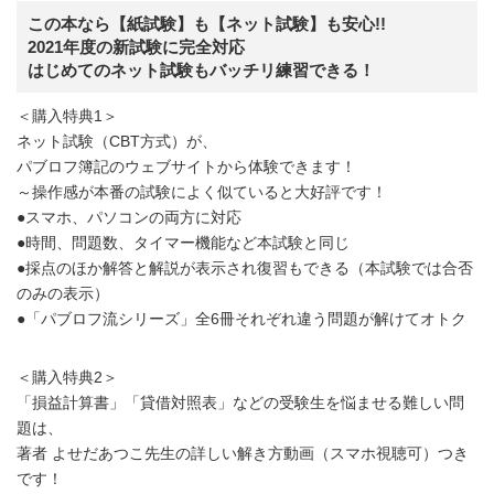
この本なら【紙試験】も【ネット試験】も安心!!
2021年度の新試験に完全対応
はじめてのネット試験もバッチリ練習できる！
＜購入特典1＞
ネット試験（CBT方式）が、
パブロフ簿記のウェブサイトから体験できます！
～操作感が本番の試験によく似ていると大好評です！
●スマホ、パソコンの両方に対応
●時間、問題数、タイマー機能など本試験と同じ
●採点のほか解答と解説が表示され復習もできる（本試験では合否
のみの表示）
●「パブロフ流シリーズ」全6冊それぞれ違う問題が解けてオトク
＜購入特典2＞
「損益計算書」「貸借対照表」などの受験生を悩ませる難しい問
題は、
著者 よせだあつこ先生の詳しい解き方動画（スマホ視聴可）つき
です！