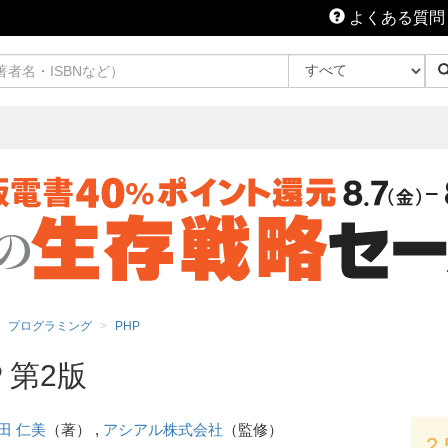
よくある質問
プログラミング
PHP
 第2版
田 仁美
（著） ,
アシアル株式会社
（監修）
2