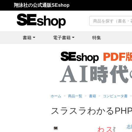
翔泳社の公式通販SEshop
書籍
電子書籍
特集
ホーム
商品一覧
書籍
コンピュータ書
スラスラわかるPHP
志