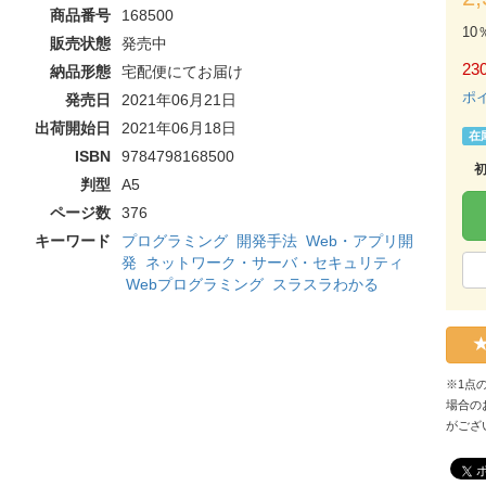
商品番号
168500
10
販売状態
発売中
230
納品形態
宅配便にてお届け
ポ
発売日
2021年06月21日
出荷開始日
2021年06月18日
在
ISBN
9784798168500
判型
A5
ページ数
376
キーワード
プログラミング
開発手法
Web・アプリ開
発
ネットワーク・サーバ・セキュリティ
Webプログラミング
スラスラわかる
※1点
場合の
がござ