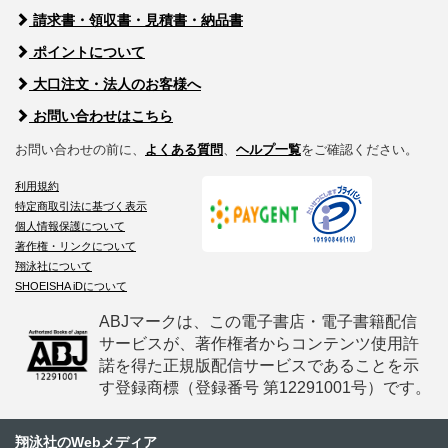
請求書・領収書・見積書・納品書
ポイントについて
大口注文・法人のお客様へ
お問い合わせはこちら
お問い合わせの前に、
よくある質問
、
ヘルプ一覧
をご確認ください。
利用規約
特定商取引法に基づく表示
個人情報保護について
著作権・リンクについて
翔泳社について
SHOEISHA iDについて
ABJマークは、この電子書店・電子書籍配信
サービスが、著作権者からコンテンツ使用許
諾を得た正規版配信サービスであることを示
す登録商標（登録番号 第12291001号）です。
翔泳社のWebメディア