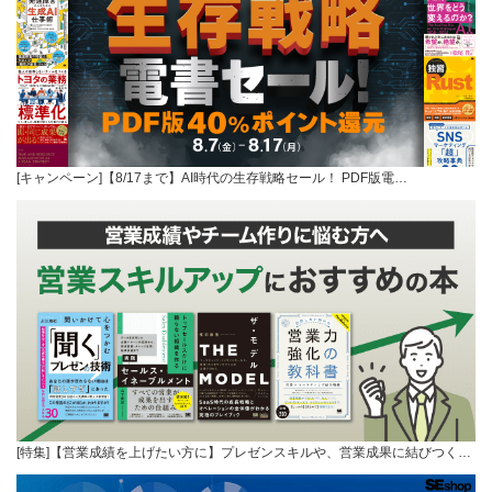
[キャンペーン]【8/17まで】AI時代の生存戦略セール！ PDF版電…
[特集]【営業成績を上げたい方に】プレゼンスキルや、営業成果に結びつく…