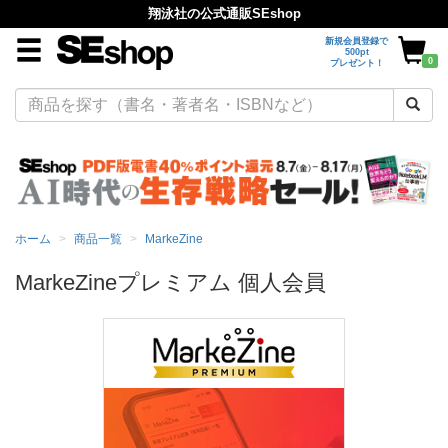
翔泳社の公式通販SEshop
新規会員登録で
500pt
0
プレゼント！
ホーム
商品一覧
MarkeZine
MarkeZineプレミアム 個人会員