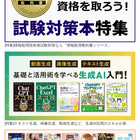
[特集]情報処理技術者試験対策なら「情報処理教科書シリーズ」
[特集]テキスト生成、画像生成、動画生成など、生成AI活用のスキルが身…