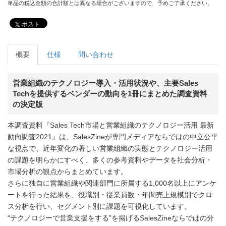
単品の税込金額の合計額とは異なる場合がございますので、予めご了承ください。
ポスト
概要
仕様
問い合わせ
営業組織のテクノロジー導入・活用状況や、主要Sales
Techを提供するベンダーの動向を1冊にまとめた調査資料
の決定版
本調査資料『Sales Tech市場と営業組織のテクノロジー活用 最新
動向調査2021』は、SalesZineが専門メディアならではの中立公平
な視点で、近年変化の著しい営業組織の実態とテクノロジー活用
の課題を明らかにすべく、多くの参考資料やデータを社会分析・
市場分析の観点からまとめています。
さらに独自に営業組織や関連部門に所属する1,000名以上にアンケ
ートを行った結果を、役職別・従業員数・年間売上規模別でクロ
ス分析を行い、セグメント別に課題を可視化しています。
“テクノロジーで営業支援をする”を掲げるSalesZineならではの分