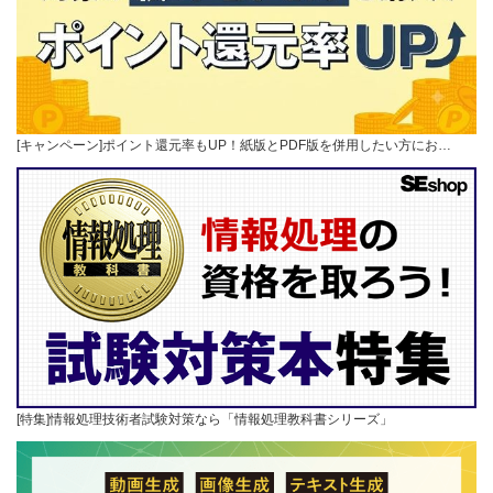
[キャンペーン]ポイント還元率もUP！紙版とPDF版を併用したい方にお…
[特集]情報処理技術者試験対策なら「情報処理教科書シリーズ」