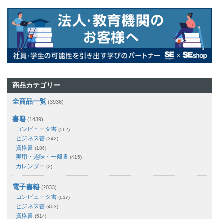
商品カテゴリー
全商品一覧
(3936)
書籍
(1439)
コンピュータ書
(562)
ビジネス書
(342)
資格書
(186)
実用・趣味・一般書
(415)
カレンダー
(2)
電子書籍
(2033)
コンピュータ書
(817)
ビジネス書
(403)
資格書
(514)