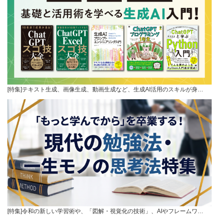
[特集]テキスト生成、画像生成、動画生成など、生成AI活用のスキルが身…
[特集]令和の新しい学習術や、「図解・視覚化の技術」、AIやフレームワ…