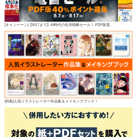
[キャンペーン]【8/17まで】AI時代の生存戦略セール！ PDF版電…
[特集]人気イラストレーター作品集＆メイキングブック！