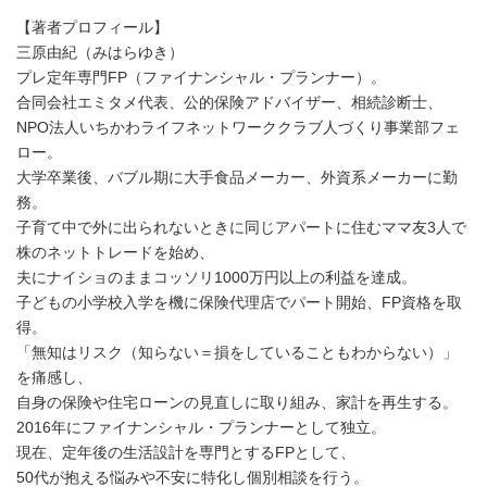
【著者プロフィール】
三原由紀（みはらゆき）
プレ定年専門FP（ファイナンシャル・プランナー）。
合同会社エミタメ代表、公的保険アドバイザー、相続診断士、
NPO法人いちかわライフネットワーククラブ人づくり事業部フェ
ロー。
大学卒業後、バブル期に大手食品メーカー、外資系メーカーに勤
務。
子育て中で外に出られないときに同じアパートに住むママ友3人で
株のネットトレードを始め、
夫にナイショのままコッソリ1000万円以上の利益を達成。
子どもの小学校入学を機に保険代理店でパート開始、FP資格を取
得。
「無知はリスク（知らない＝損をしていることもわからない）」
を痛感し、
自身の保険や住宅ローンの見直しに取り組み、家計を再生する。
2016年にファイナンシャル・プランナーとして独立。
現在、定年後の生活設計を専門とするFPとして、
50代が抱える悩みや不安に特化し個別相談を行う。