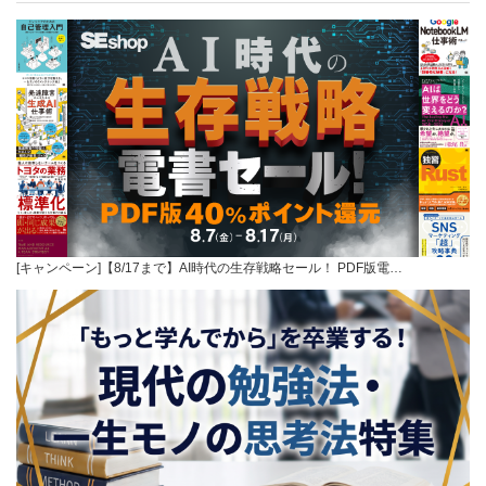
[キャンペーン]【8/17まで】AI時代の生存戦略セール！ PDF版電…