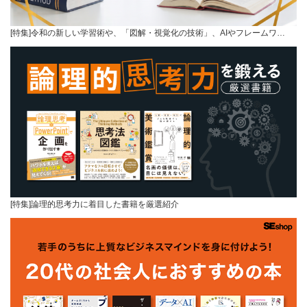
[特集]令和の新しい学習術や、「図解・視覚化の技術」、AIやフレームワ…
[特集]論理的思考力に着目した書籍を厳選紹介