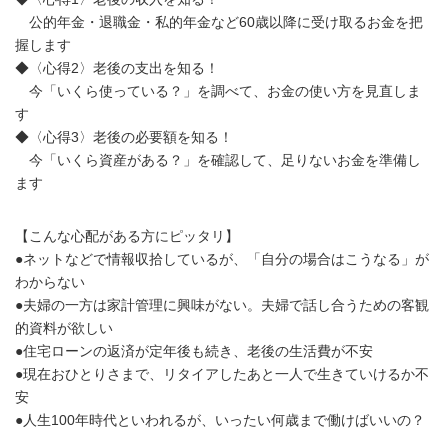
公的年金・退職金・私的年金など60歳以降に受け取るお金を把
握します
◆〈心得2〉老後の支出を知る！
今「いくら使っている？」を調べて、お金の使い方を見直しま
す
◆〈心得3〉老後の必要額を知る！
今「いくら資産がある？」を確認して、足りないお金を準備し
ます
【こんな心配がある方にピッタリ】
●ネットなどで情報収拾しているが、「自分の場合はこうなる」が
わからない
●夫婦の一方は家計管理に興味がない。夫婦で話し合うための客観
的資料が欲しい
●住宅ローンの返済が定年後も続き、老後の生活費が不安
●現在おひとりさまで、リタイアしたあと一人で生きていけるか不
安
●人生100年時代といわれるが、いったい何歳まで働けばいいの？