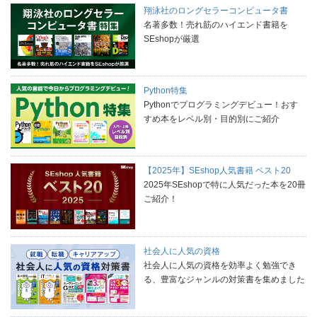
翔泳社のロングセラーコンピュータ書
名著多数！売れ筋のハイエンド書籍を
SEshopが厳選
Python特集
Pythonでプログラミングデビュー！おす
すめ本をレベル別・目的別にご紹介
【2025年】SEshop人気書籍 ベスト20
2025年SEshopで特に人気だった本を20冊
ご紹介！
社会人に人気の資格
社会人に人気の資格を効率よく勉強でき
る、豊富なジャンルの対策書を集めました