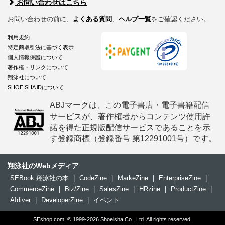
お問い合わせはこちら
お問い合わせの前に、
よくある質問
、
ヘルプ一覧
をご確認ください。
利用規約
特定商取引法に基づく表示
個人情報保護について
著作権・リンクについて
翔泳社について
SHOEISHA iDについて
ABJマークは、この電子書店・電子書籍配信
サービスが、著作権者からコンテンツ使用許
諾を得た正規版配信サービスであることを示
す登録商標（登録番号 第12291001号）です。
翔泳社のWebメディア
SEBook 翔泳社の本
|
CodeZine
|
MarkeZine
|
EnterpriseZine
|
CommerceZine
|
Biz/Zine
|
SalesZine
|
HRzine
|
ProductZine
|
AIdiver
|
DeveloperZine
|
イベント
SEshop.com, © 1999-2026 Shoeisha Co., Ltd. All rights reserved.