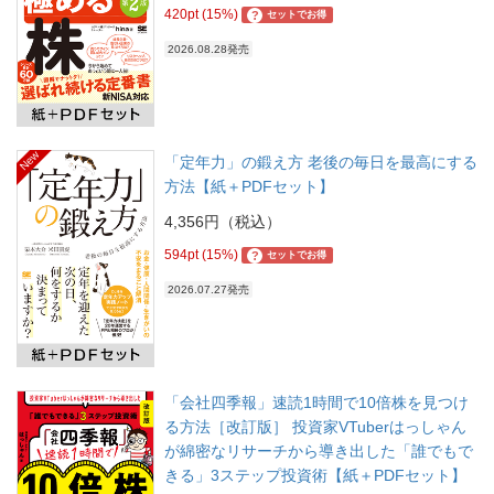
420pt (15%)
?
セットでお得
2026.08.28発売
New
「定年力」の鍛え方 老後の毎日を最高にする
方法【紙＋PDFセット】
4,356円（税込）
594pt (15%)
?
セットでお得
2026.07.27発売
「会社四季報」速読1時間で10倍株を見つけ
る方法［改訂版］ 投資家VTuberはっしゃん
が綿密なリサーチから導き出した「誰でもで
きる」3ステップ投資術【紙＋PDFセット】