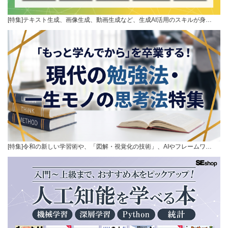
[特集]テキスト生成、画像生成、動画生成など、生成AI活用のスキルが身…
[特集]令和の新しい学習術や、「図解・視覚化の技術」、AIやフレームワ…