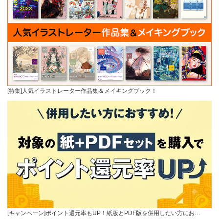
[特集]人気イラストレーター作品集＆メイキングブック！
[キャンペーン]ポイント還元率もUP！紙版とPDF版を併用したい方にお…