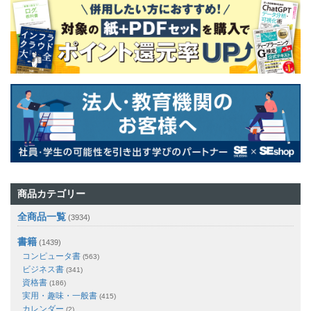
商品カテゴリー
全商品一覧
(3934)
書籍
(1439)
コンピュータ書
(563)
ビジネス書
(341)
資格書
(186)
実用・趣味・一般書
(415)
カレンダー
(2)