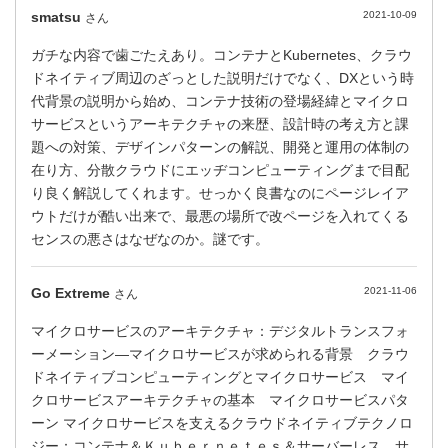
smatsu
2021-10-09
さん
ガチな内容で歯ごたえあり。コンテナとKubernetes、クラウ
ドネイティブ周辺のざっとした説明だけでなく、DXという時
代背景の説明から始め、コンテナ技術の登場経緯とマイクロ
サービスというアーキテクチャの来歴、設計時の考え方と課
題への対策、デザインパターンの解説、開発と運用の体制の
在り方、分散クラウドにエッヂコンピューティングまで目配
り良く解説してくれます。せっかく良書なのにページレイア
ウトだけが酷い出来で、最悪の場所で改ページを入れてくる
センスの悪さはなぜなのか。謎です。
Go Extreme
2021-11-06
さん
マイクロサービスのアーキテクチャ：デジタルトランスフォ
ーメーション―マイクロサービスが求められる背景 クラウ
ドネイティブコンピューティングとマイクロサービス マイ
クロサービスアーキテクチャの基本 マイクロサービスパタ
ーン マイクロサービスを支えるクラウドネイティブテクノロ
ジー：コンテナ＆Ｋｕｂｅｒｎｅｔｅｓ＆サーバーレス サ