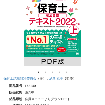
保育士試験対策委員会
（著） ,
汐見 稔幸
（監修）
商品番号
172140
販売状態
発売中
納品形態
会員メニューよりダウンロード