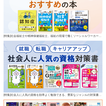
[特集]社会福祉士や精神保健福祉士、福祉の現場で働くソーシャルワーカー…
[特集]社会人に人気の資格を効率よく勉強できる、豊富なジャンルの対策書…