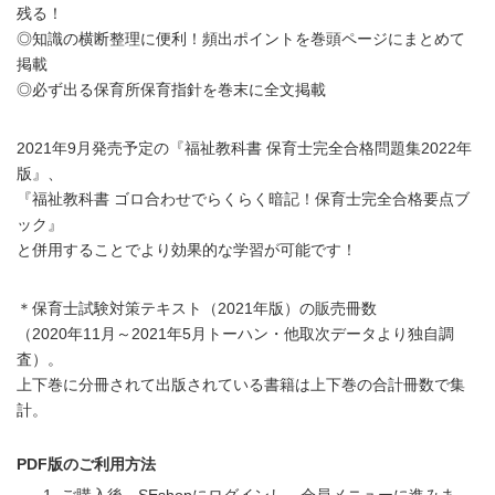
残る！
◎知識の横断整理に便利！頻出ポイントを巻頭ページにまとめて
掲載
◎必ず出る保育所保育指針を巻末に全文掲載
2021年9月発売予定の『福祉教科書 保育士完全合格問題集2022年
版』、
『福祉教科書 ゴロ合わせでらくらく暗記！保育士完全合格要点ブ
ック』
と併用することでより効果的な学習が可能です！
＊保育士試験対策テキスト（2021年版）の販売冊数
（2020年11月～2021年5月トーハン・他取次データより独自調
査）。
上下巻に分冊されて出版されている書籍は上下巻の合計冊数で集
計。
PDF版のご利用方法
ご購入後、SEshopにログインし、会員メニューに進みま