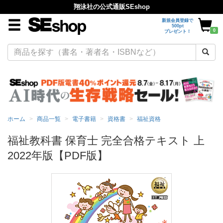
翔泳社の公式通販SEshop
新規会員登録で
500pt
0
プレゼント！
ホーム
商品一覧
電子書籍
資格書
福祉資格
福祉教科書 保育士 完全合格テキスト 上
2022年版【PDF版】