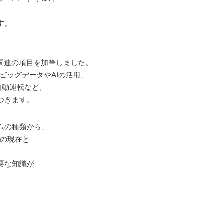
す。
関連の項目を加筆しました。
ビッグデータやAIの活用、
自動運転など、
つきます。
ムの種類から、
流の現在と
要な知識が