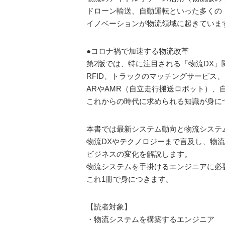
ドローン輸送、自動運転といった多くの
イノベーションが物流領域に起きていま
●コロナ禍で加速する物流改革
第2版では、特に注目される「物流DX」
RFID、トラックのマッチングサービス、
ARやAMR（自立走行搬送ロボット）、
これからの時代に求められる知識が身に
本書では最新システム動向と物流システ
物流DXやテクノロジーまで言及し、物
ビジネスの変化を解説します。
物流システムを手掛けるエンジニアに必
これ1冊で身につきます。
【読者対象】
・物流システムを構築するエンジニア