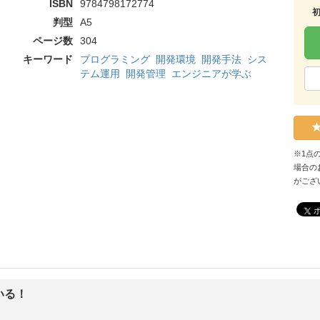
ISBN
9784798172774
判型
A5
ページ数
304
キーワード
プログラミング
開発環境
開発手法
シス
テム運用
開発管理
エンジニアが学ぶ
※1点
場合の
がござ
いる！