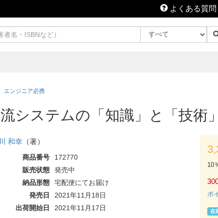
よくある質問
エンジニア必携
流システムの「知識」と「技術」
川 和幸
（著）
3
商品番号
172770
10
販売状態
発売中
300
納品形態
宅配便にてお届け
ポ
発売日
2021年11月18日
出荷開始日
2021年11月17日
在