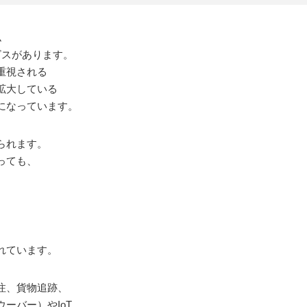
ム
ビスがあります。
重視される
拡大している
になっています。
られます。
っても、
れています。
注、貨物追跡、
ーバー）やIoT、