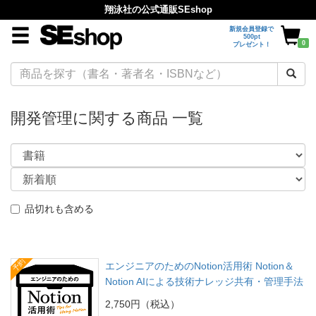
翔泳社の公式通販SEshop
新規会員登録で
500pt
0
プレゼント！
開発管理に関する商品 一覧
品切れも含める
予約
エンジニアのためのNotion活用術 Notion＆
Notion AIによる技術ナレッジ共有・管理手法
2,750円（税込）