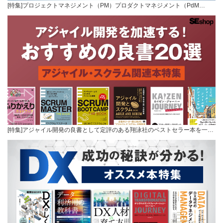
[特集]プロジェクトマネジメント（PM）プロダクトマネジメント（PdM…
[特集]アジャイル開発の良書として定評のある翔泳社のベストセラー本を一…