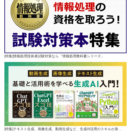
[特集]情報処理技術者試験対策なら「情報処理教科書シリーズ」
[特集]テキスト生成、画像生成、動画生成など、生成AI活用のスキルが身…