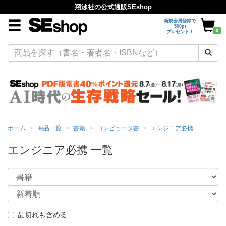
翔泳社の公式通販SEshop
新規会員登録で
500pt
0
プレゼント！
ホーム
商品一覧
書籍
コンピュータ書
エンジニア必携
エンジニア必携 一覧
品切れも含める