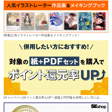
[特集]人気イラストレーター作品集＆メイキングブック！
[キャンペーン]ポイント還元率もUP！紙版とPDF版を併用したい方にお…