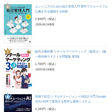
エンジニアのための自己管理入門 堅牢でスケーラブル
な働き方を構築する技術
2,948円（税込）
2026.06.24発売
販売士教科書 リテールマーケティング（販売士）3級
一発合格テキスト＆問題集 第5版
1,760円（税込）
2025.06.16発売
現場で役立つ マルチエージェントAI設計入門 Google
A2A×ADKで実現する堅牢な運用システム
4,180円（税込）