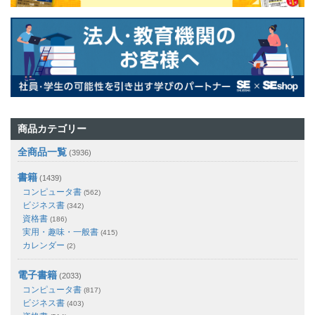
商品カテゴリー
全商品一覧
(3936)
書籍
(1439)
コンピュータ書
(562)
ビジネス書
(342)
資格書
(186)
実用・趣味・一般書
(415)
カレンダー
(2)
電子書籍
(2033)
コンピュータ書
(817)
ビジネス書
(403)