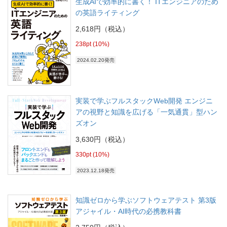
生成AIで効率的に書く！ ITエンジニアのため
の英語ライティング
2,618円（税込）
238pt (10%)
2024.02.20発売
実装で学ぶフルスタックWeb開発 エンジニ
アの視野と知識を広げる「一気通貫」型ハン
ズオン
3,630円（税込）
330pt (10%)
2023.12.18発売
知識ゼロから学ぶソフトウェアテスト 第3版
アジャイル・AI時代の必携教科書