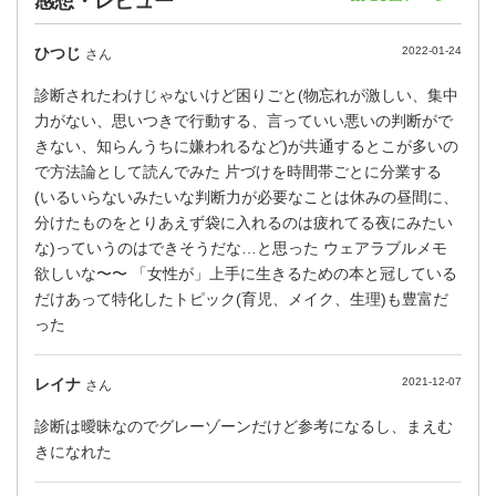
感想・レビュー
ひつじ
2022-01-24
さん
診断されたわけじゃないけど困りごと(物忘れが激しい、集中
力がない、思いつきで行動する、言っていい悪いの判断がで
きない、知らんうちに嫌われるなど)が共通するとこが多いの
で方法論として読んでみた 片づけを時間帯ごとに分業する
(いるいらないみたいな判断力が必要なことは休みの昼間に、
分けたものをとりあえず袋に入れるのは疲れてる夜にみたい
な)っていうのはできそうだな…と思った ウェアラブルメモ
欲しいな〜〜 「女性が」上手に生きるための本と冠している
だけあって特化したトピック(育児、メイク、生理)も豊富だ
った
レイナ
2021-12-07
さん
診断は曖昧なのでグレーゾーンだけど参考になるし、まえむ
きになれた