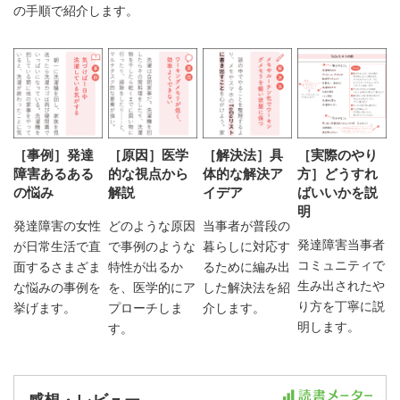
の手順で紹介します。
［事例］発達
［原因］医学
［解決法］具
［実際のやり
障害あるある
的な視点から
体的な解決ア
方］どうすれ
の悩み
解説
イデア
ばいいかを説
明
発達障害の女性
どのような原因
当事者が普段の
発達障害当事者
が日常生活で直
で事例のような
暮らしに対応す
コミュニティで
面するさまざま
特性が出るか
るために編み出
生み出されたや
な悩みの事例を
を、医学的にア
した解決法を紹
り方を丁寧に説
挙げます。
プローチしま
介します。
明します。
す。