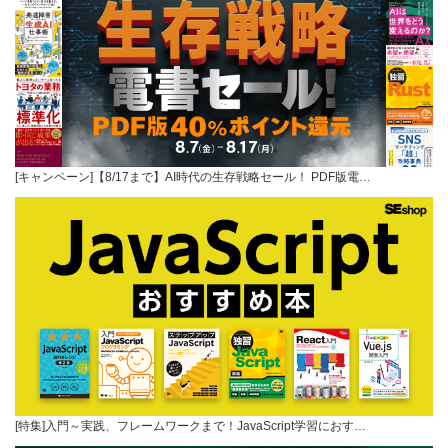
[キャンペーン]【8/17まで】AI時代の生存戦略セール！ PDF版電…
[特集]入門～実践、フレームワークまで！JavaScript学習におす…