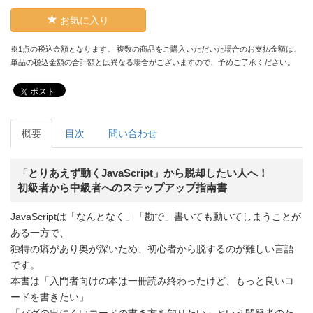
お気に入り
※1点の税込金額となります。 複数の商品をご購入いただいた場合のお支払金額は、
単品の税込金額の合計額とは異なる場合がございますので、予めご了承ください。
ポスト
概要
目次
問い合わせ
「とりあえず動くJavaScript」から脱却したい人へ！
初級者から中級者へのステップアップ指南書
JavaScriptは「なんとなく」「勘で」書いても動いてしまうことが
ある一方で、
独特の癖があり奥が深いため、初心者から脱するのが難しい言語
です。
本書は「入門者向けの本は一冊読み終わったけど、もっと良いコ
ードを書きたい」
「バグの出にくいコードの書き方を知りたい」という開発者のた