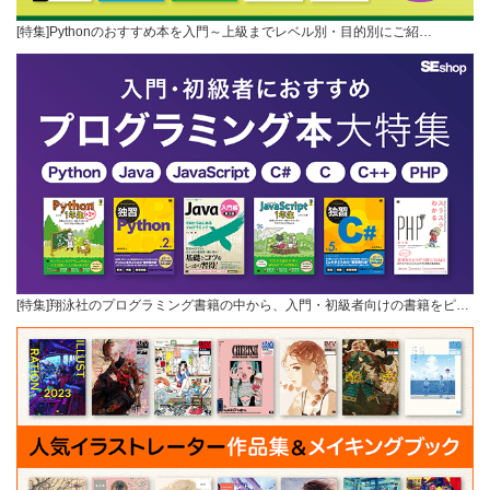
[特集]Pythonのおすすめ本を入門～上級までレベル別・目的別にご紹…
[特集]翔泳社のプログラミング書籍の中から、入門・初級者向けの書籍をピ…