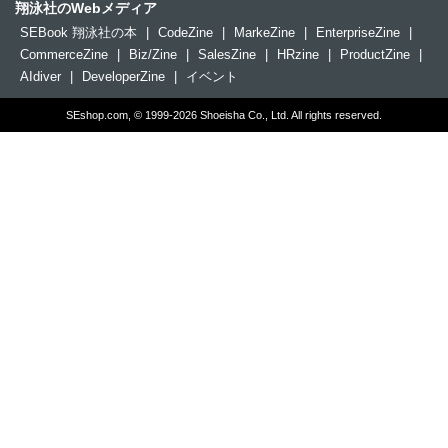
翔泳社のWebメディア
SEBook 翔泳社の本
|
CodeZine
|
MarkeZine
|
EnterpriseZine
|
CommerceZine
|
Biz/Zine
|
SalesZine
|
HRzine
|
ProductZine
|
AIdiver
|
DeveloperZine
|
イベント
SEshop.com, © 1999-2026 Shoeisha Co., Ltd. All rights reserved.