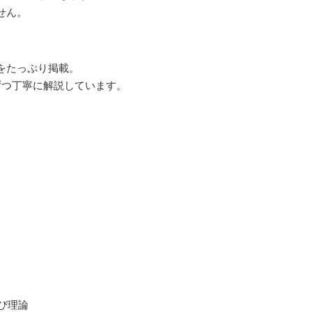
せん。
をたっぷり掲載。
ずつ丁寧に解説しています。
び理論