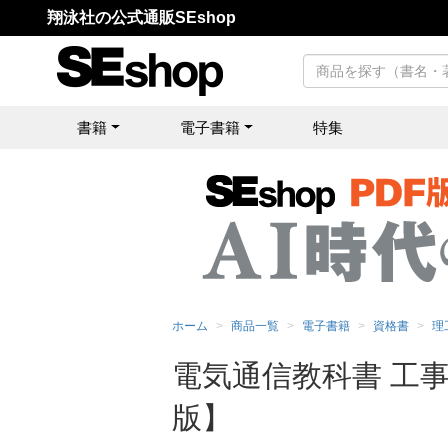
翔泳社の公式通販SEshop
書籍
電子書籍
特集
ホーム
商品一覧
電子書籍
資格書
理
電気通信教科書 工事
版】