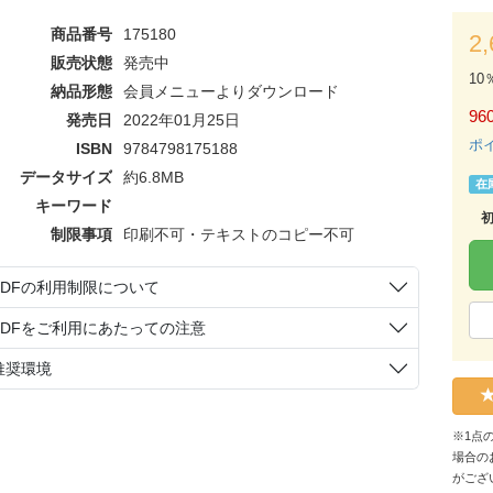
商品番号
175180
2
販売状態
発売中
10
納品形態
会員メニューよりダウンロード
96
発売日
2022年01月25日
ポ
ISBN
9784798175188
データサイズ
約6.8MB
在
キーワード
制限事項
印刷不可・テキストのコピー不可
PDFの利用制限について
PDFをご利用にあたっての注意
推奨環境
※1点
場合の
がござ