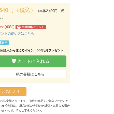
,640円（税込）
（本体2,400円＋税
％）
0pt (40%)
生存戦略セール！
?
イントの使い方はこちら
庫あり
初回購入から使えるポイント500円分プレゼント
カートに入れる
紙の書籍はこちら
お気に入り
の税込金額となります。 複数の商品をご購入いただいた
お支払金額は、 単品の税込金額の合計額とは異なる場合
いますので、予めご了承ください。