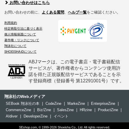
お問い合わせはこちら
お問い合わせの前に、
よくある質問
、
ヘルプ一覧
をご確認ください。
利用規約
特定商取引法に基づく表示
個人情報保護について
著作権・リンクについて
翔泳社について
SHOEISHA iDについて
ABJマークは、この電子書店・電子書籍配信
サービスが、著作権者からコンテンツ使用許
諾を得た正規版配信サービスであることを示
す登録商標（登録番号 第12291001号）です。
翔泳社のWebメディア
SEBook 翔泳社の本
|
CodeZine
|
MarkeZine
|
EnterpriseZine
|
CommerceZine
|
Biz/Zine
|
SalesZine
|
HRzine
|
ProductZine
|
AIdiver
|
DeveloperZine
|
イベント
SEshop.com, © 1999-2026 Shoeisha Co., Ltd. All rights reserved.