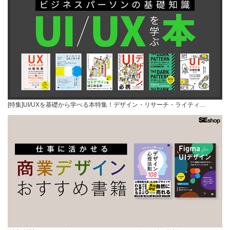
[特集]UI/UXを基礎から学べる本特集！デザイン・リサーチ・ライティ…