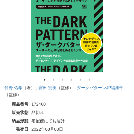
仲野 佑希
（著） ,
宮田 宏美
（監修） ,
ダークパターンJP編集部
（監修）
商品番号
172460
販売状態
品切れ
納品形態
宅配便にてお届け
発売日
2022年08月03日