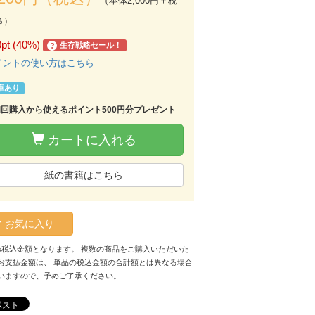
（本体2,000円＋税
％）
0pt (40%)
生存戦略セール！
?
イントの使い方はこちら
庫あり
初回購入から使えるポイント500円分プレゼント
カートに入れる
紙の書籍はこちら
お気に入り
の税込金額となります。 複数の商品をご購入いただいた
お支払金額は、 単品の税込金額の合計額とは異なる場合
いますので、予めご了承ください。
ポスト