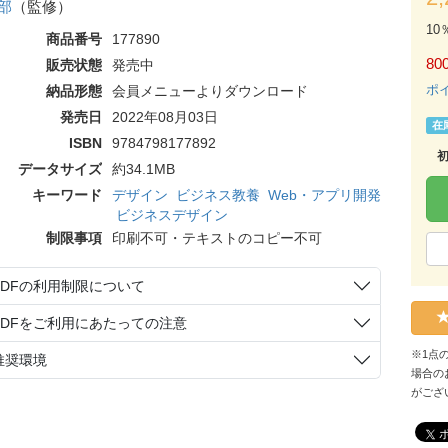
部
（監修）
10
商品番号
177890
80
販売状態
発売中
ポ
納品形態
会員メニューよりダウンロード
発売日
2022年08月03日
在
ISBN
9784798177892
データサイズ
約34.1MB
キーワード
デザイン
ビジネス教養
Web・アプリ開発
ビジネスデザイン
制限事項
印刷不可・テキストのコピー不可
PDFの利用制限について
PDFをご利用にあたっての注意
※1点
推奨環境
場合の
がござ