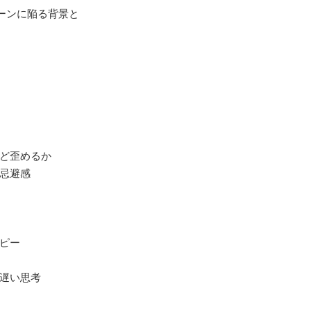
ーンに陥る背景と
。
ほど歪めるか
の忌避感
コピー
と遅い思考