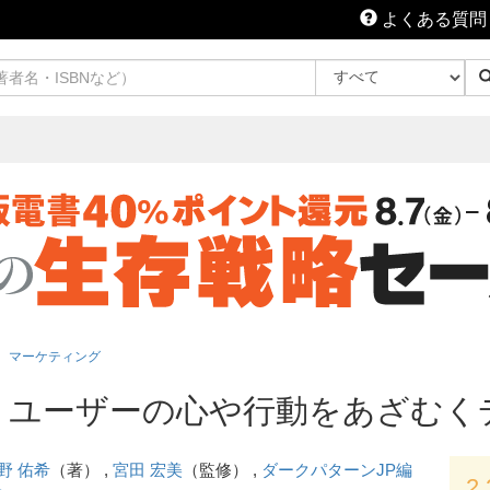
よくある質問
マーケティング
 ユーザーの心や行動をあざむく
野 佑希
（著） ,
宮田 宏美
（監修） ,
ダークパターンJP編
2