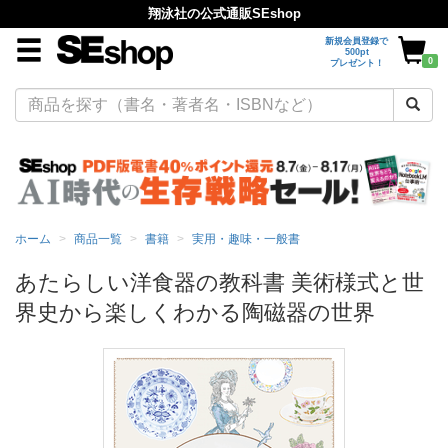
翔泳社の公式通販SEshop
新規会員登録で
500pt
0
プレゼント！
ホーム
商品一覧
書籍
実用・趣味・一般書
あたらしい洋食器の教科書 美術様式と世
界史から楽しくわかる陶磁器の世界