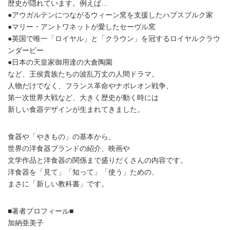
歴史が隠れています。例えば…
●アウガルテンにつながるウィーン窯を支援したハプスブルク家
●マリー・アントワネットが愛したセーヴル窯
●英国で唯一「ロイヤル」と「クラウン」を冠するロイヤルクラウ
ンダービー
●日本の天皇家御用達の大倉陶園
など、王侯貴族たちの波乱万丈の人間ドラマ。
人物だけでなく、フランス革命やナポレオン戦争、
第一次世界大戦など、大きく歴史が動く時には
新しい食器デザインが生まれてきました。
食器や「やきもの」の基本から、
世界の洋食器ブランドの紹介、映画や
文学作品と洋食器の関係まで盛りだくさんの内容です。
洋食器を「見て」「知って」「使う」ための、
まさに「新しい教科書」です。
■著者プロフィール■
加納亜美子