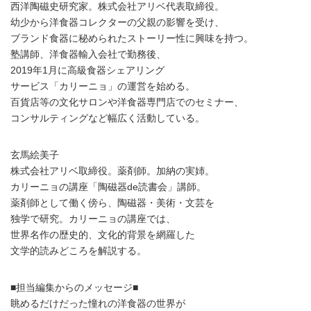
西洋陶磁史研究家。株式会社アリベ代表取締役。
幼少から洋食器コレクターの父親の影響を受け、
ブランド食器に秘められたストーリー性に興味を持つ。
塾講師、洋食器輸入会社で勤務後、
2019年1月に高級食器シェアリング
サービス「カリーニョ」の運営を始める。
百貨店等の文化サロンや洋食器専門店でのセミナー、
コンサルティングなど幅広く活動している。
玄馬絵美子
株式会社アリベ取締役。薬剤師。加納の実姉。
カリーニョの講座「陶磁器de読書会」講師。
薬剤師として働く傍ら、陶磁器・美術・文芸を
独学で研究。カリーニョの講座では、
世界名作の歴史的、文化的背景を網羅した
文学的読みどころを解説する。
■担当編集からのメッセージ■
眺めるだけだった憧れの洋食器の世界が