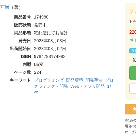
 巧尚
（著）
2
商品番号
174980
10
販売状態
発売中
220
納品形態
宅配便にてお届け
ポ
発売日
2023年08月03日
出荷開始日
2023年08月02日
在
ISBN
9784798174983
判型
B5変
ページ数
224
キーワード
プログラミング
開発環境
開発手法
プロ
グラミング・開発
Web・アプリ開発
1年
生
※1点
場合の
がござ