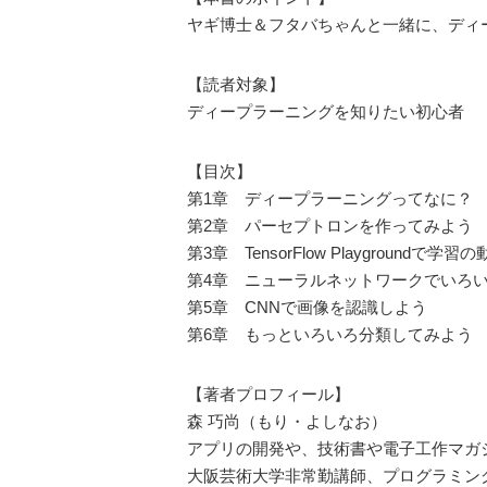
ヤギ博士＆フタバちゃんと一緒に、ディ
【読者対象】
ディープラーニングを知りたい初心者
【目次】
第1章 ディープラーニングってなに？
第2章 パーセプトロンを作ってみよう
第3章 TensorFlow Playgroundで学
第4章 ニューラルネットワークでいろ
第5章 CNNで画像を認識しよう
第6章 もっといろいろ分類してみよう
【著者プロフィール】
森 巧尚（もり・よしなお）
アプリの開発や、技術書や電子工作マガ
大阪芸術大学非常勤講師、プログラミング