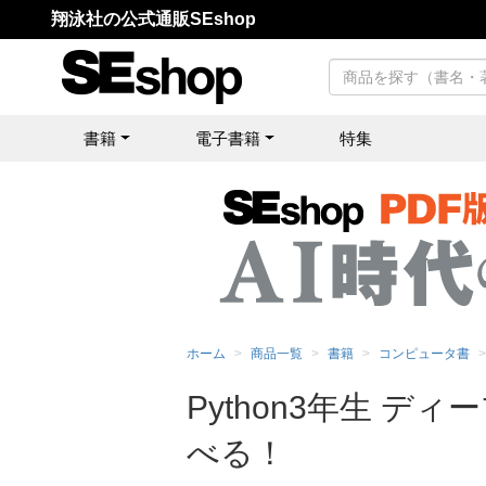
翔泳社の公式通販SEshop
書籍
電子書籍
特集
ホーム
商品一覧
書籍
コンピュータ書
Python3年生 
べる！