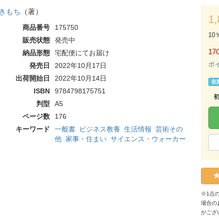
きもち
（著）
1
商品番号
175750
10
販売状態
発売中
170
納品形態
宅配便にてお届け
ポ
発売日
2022年10月17日
出荷開始日
2022年10月14日
在
ISBN
9784798175751
判型
A5
ページ数
176
キーワード
一般書
ビジネス教養
生活情報
芸術その
他
家事・住まい
サイエンス・ウォーカー
※1点
場合の
がござ