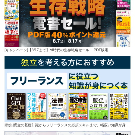
[キャンペーン]【8/17まで】AI時代の生存戦略セール！ PDF版電…
[特集]税金の基礎知識からフリーランスの必須スキルまで、幅広い知識が身…