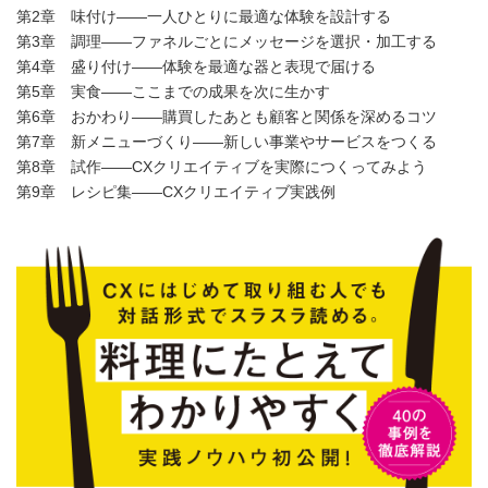
第2章 味付け――一人ひとりに最適な体験を設計する
第3章 調理――ファネルごとにメッセージを選択・加工する
第4章 盛り付け――体験を最適な器と表現で届ける
第5章 実食――ここまでの成果を次に生かす
第6章 おかわり――購買したあとも顧客と関係を深めるコツ
第7章 新メニューづくり――新しい事業やサービスをつくる
第8章 試作――CXクリエイティブを実際につくってみよう
第9章 レシピ集――CXクリエイティブ実践例