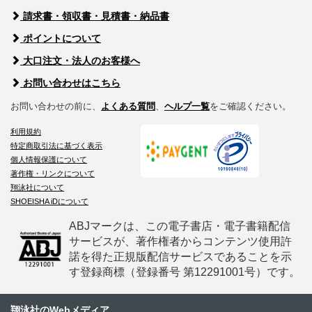
請求書・領収書・見積書・納品書
ポイントについて
大口注文・法人のお客様へ
お問い合わせはこちら
お問い合わせの前に、
よくある質問
、
ヘルプ一覧
をご確認ください。
利用規約
特定商取引法に基づく表示
個人情報保護について
著作権・リンクについて
翔泳社について
SHOEISHA iDについて
ABJマークは、この電子書店・電子書籍配信
サービスが、著作権者からコンテンツ使用許
諾を得た正規版配信サービスであることを示
す登録商標（登録番号 第12291001号）です。
翔泳社のWebメディア