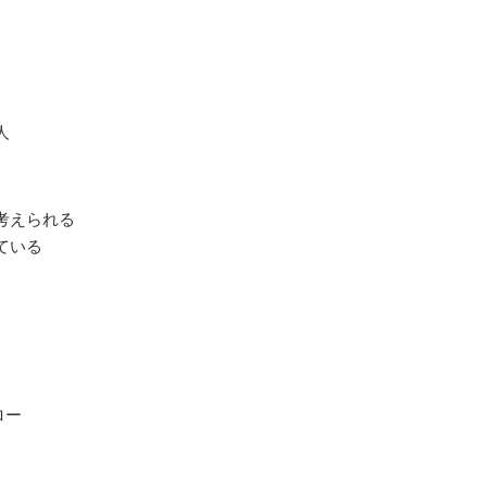
人
考えられる
ている
ロー