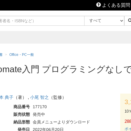
よくある質問
書
Office・PC一般
wer Automate入門 プログラミン
本 典子
（著） ,
小尾 智之
（監修）
3
商品番号
177170
10
販売状態
発売中
288
納品形態
会員メニューよりダウンロード
ポ
発売日
2022年06月20日