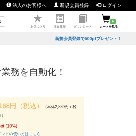
法人のお客様へ
新規会員登録
ログイン
0
お気に入り
注文履歴
ダウンロード
カートを見る
新規会員登録で500ptプレゼント！
グなしで業務を自動化！
,168円（税込）
（本体2,880円＋税
％）
pt (10%)
イントの使い方はこちら