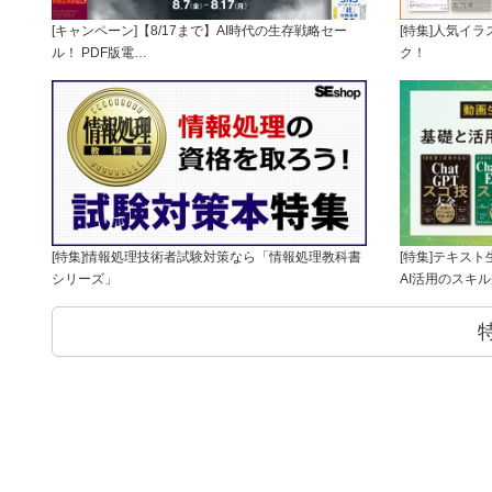
[キャンペーン]【8/17まで】AI時代の生存戦略セー
[特集]人気イ
ル！ PDF版電…
ク！
[特集]情報処理技術者試験対策なら「情報処理教科書
[特集]テキス
シリーズ」
AI活用のスキ