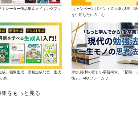
ラストレーター作品集＆メイキングブッ
[キャンペーン]ポイント還元率もUP！紙
を併用したい方にお…
ト生成、画像生成、動画生成など、生成
[特集]令和の新しい学習術や、「図解・
ルが身…
術」、AIやフレームワ…
特集をもっと見る