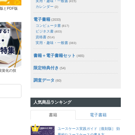
実用・趣味・一般書
(415)
カレンダー
(2)
版とPDF版
電子書籍
(2033)
コンピュータ書
(817)
ビジネス書
(403)
資格書
(514)
実用・趣味・一般書
(383)
書籍＋電子書籍セット
(465)
限定特典付き
(54)
視覚化の技
調査データ
(60)
人気商品ランキング
書籍
電子書籍
ユースケース実践ガイド［復刻版］ 効
果的なユースケースの書き方