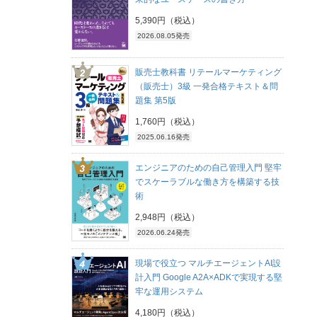
5,390円（税込）
2026.08.05発売
販売士教科書 リテールマーケティング
（販売士）3級 一発合格テキスト＆問
題集 第5版
1,760円（税込）
2025.06.16発売
エンジニアのための自己管理入門 堅牢
でスケーラブルな働き方を構築する技
術
2,948円（税込）
2026.06.24発売
現場で役立つ マルチエージェントAI設
計入門 Google A2A×ADKで実現する堅
牢な運用システム
4,180円（税込）