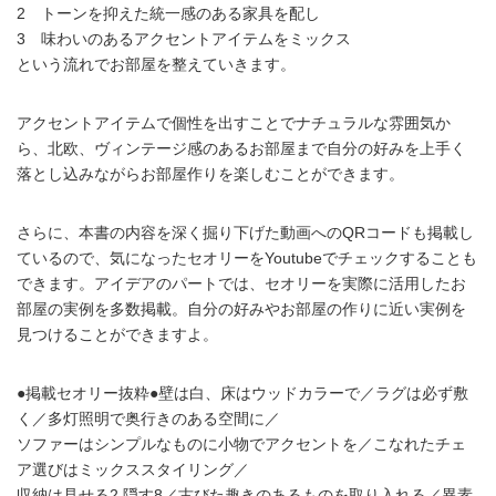
2 トーンを抑えた統一感のある家具を配し
3 味わいのあるアクセントアイテムをミックス
という流れでお部屋を整えていきます。
アクセントアイテムで個性を出すことでナチュラルな雰囲気か
ら、北欧、ヴィンテージ感のあるお部屋まで自分の好みを上手く
落とし込みながらお部屋作りを楽しむことができます。
さらに、本書の内容を深く掘り下げた動画へのQRコードも掲載し
ているので、気になったセオリーをYoutubeでチェックすることも
できます。アイデアのパートでは、セオリーを実際に活用したお
部屋の実例を多数掲載。自分の好みやお部屋の作りに近い実例を
見つけることができますよ。
●掲載セオリー抜粋●壁は白、床はウッドカラーで／ラグは必ず敷
く／多灯照明で奥行きのある空間に／
ソファーはシンプルなものに小物でアクセントを／こなれたチェ
ア選びはミックススタイリング／
収納は見せる2 隠す8／古びた趣きのあるものを取り入れる／異素