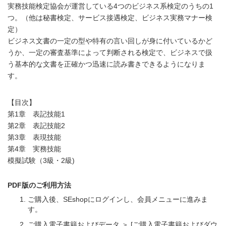
実務技能検定協会が運営している4つのビジネス系検定のうちの1
つ。（他は秘書検定、サービス接遇検定、ビジネス実務マナー検
定）
ビジネス文書の一定の型や特有の言い回しが身に付いているかど
うか、一定の審査基準によって判断される検定で、ビジネスで扱
う基本的な文書を正確かつ迅速に読み書きできるようになりま
す。
【目次】
第1章 表記技能1
第2章 表記技能2
第3章 表現技能
第4章 実務技能
模擬試験（3級・2級)
PDF版のご利用方法
ご購入後、SEshopにログインし、会員メニューに進みま
す。
ご購入電子書籍およびデータ ＞ [ご購入電子書籍およびダウ