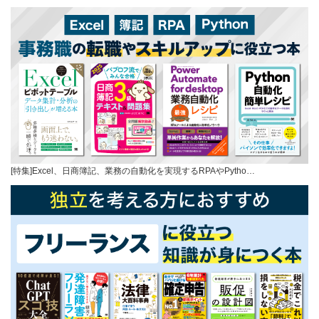
[特集]Excel、日商簿記、業務の自動化を実現するRPAやPytho…