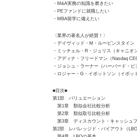
・M&A実務の知識を磨きたい
・PEファンドに就職したい
・MBA留学に備えたい
〈業界の著名人が絶賛！〉
・デイヴィッド・M・ルービンスタイン
・ミッチェル・R・ジュリス（キャニオ
・アディナ・フリードマン（Nasdaq CE
・ジョシュ・ラーナー（ハーバード・ビ
・ロジャー・G・イボットソン（イボッ
■目次■
第1部 バリュエーション
第1章 類似会社比較分析
第2章 類似取引比較分析
第3章 ディスカウント・キャッシュフ
第2部 レバレッジド・バイアウト（LB
第4章 LBOの基本