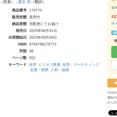
（原著） ,
森生 明
（翻訳）
10
商品番号
179770
420
販売状態
発売中
ポ
納品形態
宅配便にてお届け
発売日
2023年08月31日
在
出荷開始日
2023年08月30日
ISBN
9784798179773
判型
A5
ページ数
552
キーワード
経営
ビジネス教養
経営・マーケティング
起業・開業
人材・組織
※1点
場合の
がござ