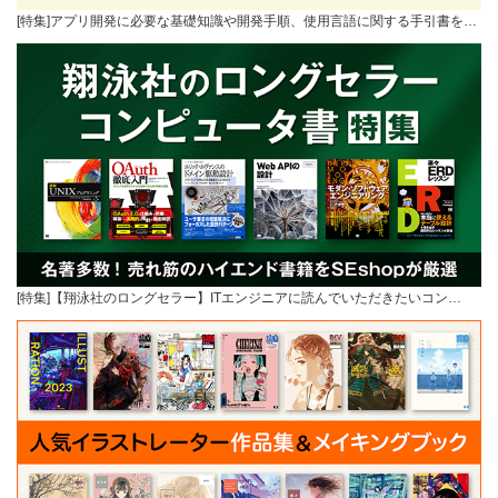
[特集]アプリ開発に必要な基礎知識や開発手順、使用言語に関する手引書を…
[特集]【翔泳社のロングセラー】ITエンジニアに読んでいただきたいコン…