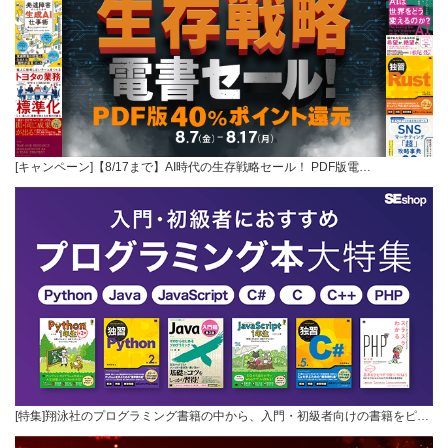
[キャンペーン]【8/17まで】AI時代の生存戦略セール！ PDF版電…
[特集]翔泳社のプログラミング書籍の中から、入門・初級者向けの書籍をピ…