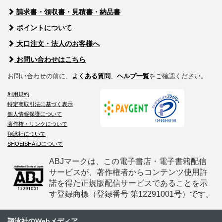
請求書・領収書・見積書・納品書
ポイントについて
大口注文・法人のお客様へ
お問い合わせはこちら
お問い合わせの前に、
よくある質問
、
ヘルプ一覧
をご確認ください。
利用規約
特定商取引法に基づく表示
個人情報保護について
著作権・リンクについて
翔泳社について
SHOEISHA iDについて
ABJマークは、この電子書店・電子書籍配信
サービスが、著作権者からコンテンツ使用許
諾を得た正規版配信サービスであることを示
す登録商標（登録番号 第12291001号）です。
翔泳社のWebメディア