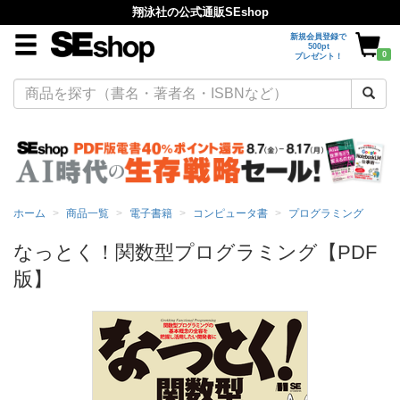
翔泳社の公式通販SEshop
新規会員登録で
500pt
0
プレゼント！
ホーム
商品一覧
電子書籍
コンピュータ書
プログラミング
なっとく！関数型プログラミング【PDF
版】