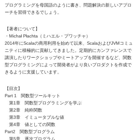
プログラミングを母国語のように書き、問題解決の新しいアプロ
ーチを習得できるでしょう。
【著者について】
・Michał Płachta（ミハエル・プワッチャ）
2014年にScalaの商用利用を始めて以来、ScalaおよびJVMコミュ
ニティに積極的に貢献してきました。定期的にカンファレンスで
講演したりワークショップやミートアップを開催するなど、関数
型プログラミングによって開発者がより良いプロダクトを作成で
きるように支援しています。
【目次】
Part 1 関数型ツールキット
第1章 関数型プログラミングを学ぶ
第2章 純粋関数
第3章 イミュータブルな値
第4章 値としての関数
Part2 関数型プログラム
第5章 逐次プログラム