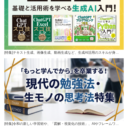
[特集]テキスト生成、画像生成、動画生成など、生成AI活用のスキルが身…
[特集]令和の新しい学習術や、「図解・視覚化の技術」、AIやフレームワ…