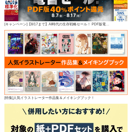
[キャンペーン]【8/17まで】AI時代の生存戦略セール！ PDF版電…
[特集]人気イラストレーター作品集＆メイキングブック！