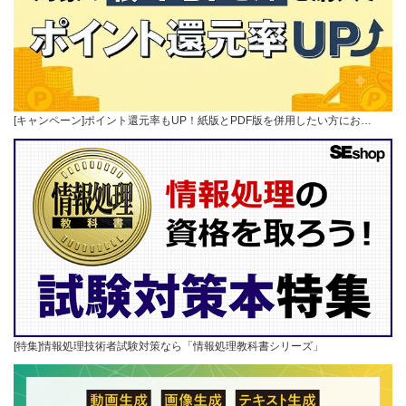
[キャンペーン]ポイント還元率もUP！紙版とPDF版を併用したい方にお…
[特集]情報処理技術者試験対策なら「情報処理教科書シリーズ」