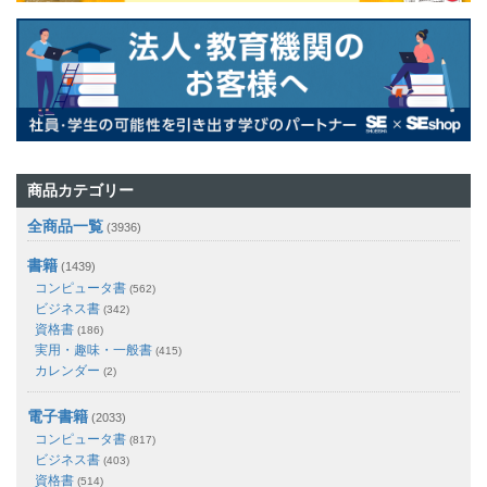
商品カテゴリー
全商品一覧
(3936)
書籍
(1439)
コンピュータ書
(562)
ビジネス書
(342)
資格書
(186)
実用・趣味・一般書
(415)
カレンダー
(2)
電子書籍
(2033)
コンピュータ書
(817)
ビジネス書
(403)
資格書
(514)