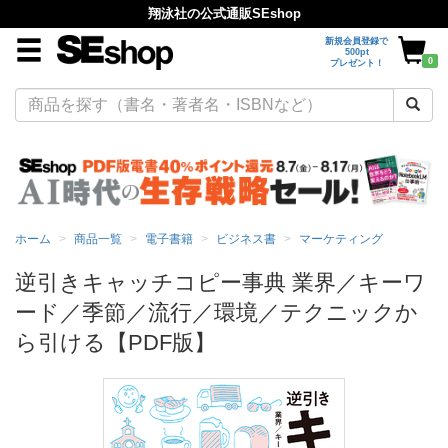
翔泳社の公式通販SEshop
新規会員登録で
500pt
0
プレゼント！
ホーム
商品一覧
電子書籍
ビジネス書
マーケティング
逆引きキャッチコピー事典 業界／キーワ
ード／季節／流行／環境／テクニックか
ら引ける【PDF版】