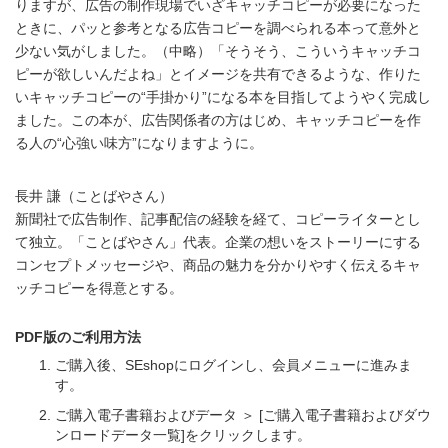
りますが、広告の制作現場でいざキャッチコピーが必要になった
ときに、パッと参考となる広告コピーを調べられる本って意外と
少ない気がしました。（中略）「そうそう、こういうキャッチコ
ピーが欲しいんだよね」とイメージを共有できるような、作りた
いキャッチコピーの“手掛かり”になる本を目指してようやく完成し
ました。この本が、広告関係者の方はじめ、キャッチコピーを作
る人の“心強い味方”になりますように。
長井 謙（ことばやさん）
新聞社で広告制作、記事配信の経験を経て、コピーライターとし
て独立。「ことばやさん」代表。企業の想いをストーリーにする
コンセプトメッセージや、商品の魅力を分かりやすく伝えるキャ
ッチコピーを得意とする。
PDF版のご利用方法
ご購入後、SEshopにログインし、会員メニューに進みま
す。
ご購入電子書籍およびデータ ＞ [ご購入電子書籍およびダウ
ンロードデータ一覧]をクリックします。