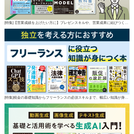
[特集]【営業成績を上げたい方に】プレゼンスキルや、営業成果に結びつく…
[特集]税金の基礎知識からフリーランスの必須スキルまで、幅広い知識が身…