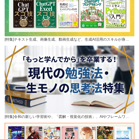
[特集]テキスト生成、画像生成、動画生成など、生成AI活用のスキルが身…
[特集]令和の新しい学習術や、「図解・視覚化の技術」、AIやフレームワ…