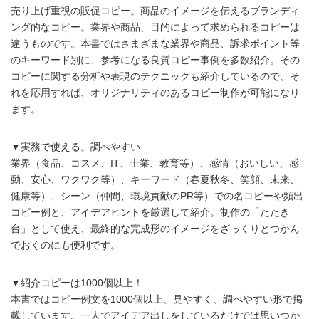
売り上げ重視の販促コピー。商品のイメージを伝えるブランディ
ング的なコピー。業界や商品、目的によって求められるコピーは
違うものです。本書ではさまざまな業界や商品、訴求ポイント等
のキーワード別に、参考になる良質コピー事例を多数紹介。その
コピーに関する分析や表現のテクニックも紹介しているので、そ
れを応用すれば、オリジナリティのあるコピー制作が可能になり
ます。
▼実務で使える。調べやすい
業界（食品、コスメ、IT、士業、教育等）、感情（おいしい、感
動、安心、ワクワク等）、キーワード（春夏秋冬、笑顔、未来、
健康等）、シーン（仲間、環境貢献のPR等）での名コピーや頻出
コピー例と、アイデアヒントを厳選して紹介。制作の「たたき
台」として使え、最終的な完成形のイメージをざっくりとつかん
でおくのにも便利です。
▼紹介コピーは1000個以上！
本書ではコピー例文を1000個以上、見やすく、調べやすい形で掲
載しています。一人でアイデア出しをしているだけでは思いつか