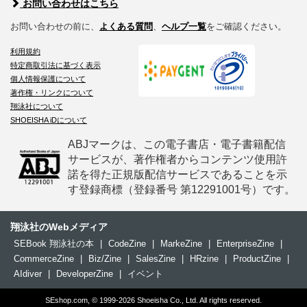
お問い合わせはこちら
お問い合わせの前に、
よくある質問
、
ヘルプ一覧
をご確認ください。
利用規約
特定商取引法に基づく表示
個人情報保護について
著作権・リンクについて
翔泳社について
SHOEISHA iDについて
ABJマークは、この電子書店・電子書籍配信
サービスが、著作権者からコンテンツ使用許
諾を得た正規版配信サービスであることを示
す登録商標（登録番号 第12291001号）です。
翔泳社のWebメディア
SEBook 翔泳社の本
|
CodeZine
|
MarkeZine
|
EnterpriseZine
|
CommerceZine
|
Biz/Zine
|
SalesZine
|
HRzine
|
ProductZine
|
AIdiver
|
DeveloperZine
|
イベント
SEshop.com, © 1999-2026 Shoeisha Co., Ltd. All rights reserved.