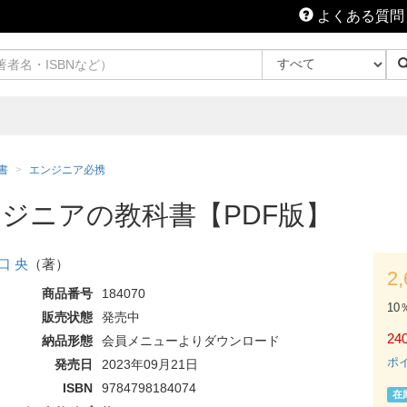
よくある質問
書
エンジニア必携
ジニアの教科書【PDF版】
口 央
（著）
2
商品番号
184070
10
販売状態
発売中
240
納品形態
会員メニューよりダウンロード
ポ
発売日
2023年09月21日
ISBN
9784798184074
在