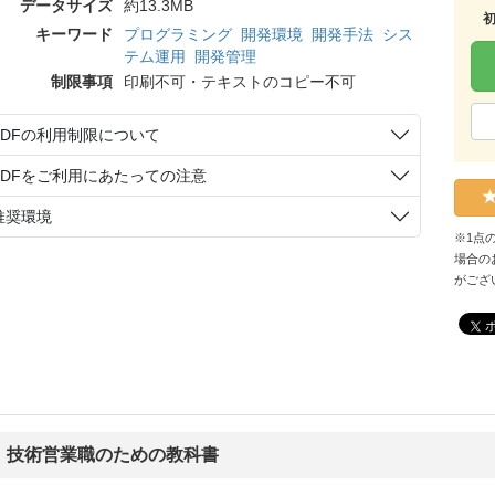
データサイズ
約13.3MB
キーワード
プログラミング
開発環境
開発手法
シス
テム運用
開発管理
制限事項
印刷不可・テキストのコピー不可
PDFの利用制限について
PDFをご利用にあたっての注意
推奨環境
※1点
場合の
がござ
、技術営業職のための教科書