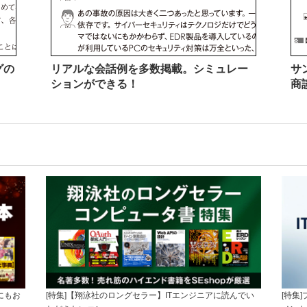
グの
リアルな会話例を多数掲載。シミュレー
サ
ションができる！
商
にもお
[特集]【翔泳社のロングセラー】ITエンジニアに読んでい
[特集