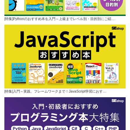
[特集]Pythonのおすすめ本を入門～上級までレベル別・目的別にご紹…
[特集]入門～実践、フレームワークまで！JavaScript学習におす…