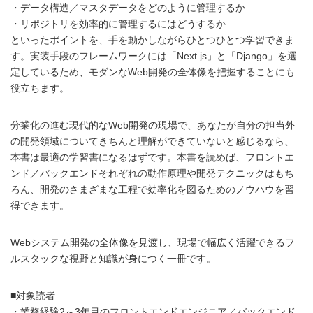
・データ構造／マスタデータをどのように管理するか
・リポジトリを効率的に管理するにはどうするか
といったポイントを、手を動かしながらひとつひとつ学習できま
す。実装手段のフレームワークには「Next.js」と「Django」を選
定しているため、モダンなWeb開発の全体像を把握することにも
役立ちます。
分業化の進む現代的なWeb開発の現場で、あなたが自分の担当外
の開発領域についてきちんと理解ができていないと感じるなら、
本書は最適の学習書になるはずです。本書を読めば、フロントエ
ンド／バックエンドそれぞれの動作原理や開発テクニックはもち
ろん、開発のさまざまな工程で効率化を図るためのノウハウを習
得できます。
Webシステム開発の全体像を見渡し、現場で幅広く活躍できるフ
ルスタックな視野と知識が身につく一冊です。
■対象読者
・業務経験2～3年目のフロントエンドエンジニア／バックエンド