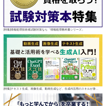
[特集]情報処理技術者試験対策なら「情報処理教科書シリーズ」
[特集]テキスト生成、画像生成、動画生成など、生成AI活用のスキルが身…