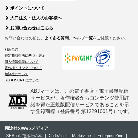
ポイントについて
大口注文・法人のお客様へ
お問い合わせはこちら
お問い合わせの前に、
よくある質問
、
ヘルプ一覧
をご確認ください。
利用規約
特定商取引法に基づく表示
個人情報保護について
著作権・リンクについて
翔泳社について
SHOEISHA iDについて
ABJマークは、この電子書店・電子書籍配信
サービスが、著作権者からコンテンツ使用許
諾を得た正規版配信サービスであることを示
す登録商標（登録番号 第12291001号）です。
翔泳社のWebメディア
SEBook 翔泳社の本
|
CodeZine
|
MarkeZine
|
EnterpriseZine
|