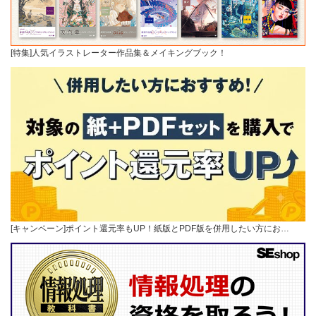
[特集]人気イラストレーター作品集＆メイキングブック！
[キャンペーン]ポイント還元率もUP！紙版とPDF版を併用したい方にお…