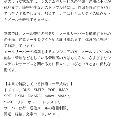
そのような状況では、システムやサービスの開発・運用に不安が
残ります。障害発生などのトラブル時には、原因を特定するだけ
でも苦労するでしょう。加えて、近年はセキュリティの観点から
もメールを軽視できません。
本書では、メール技術の歴史や、メールサーバーを構築するため
の手順、迷惑メールを防ぐための取り組みまで、体系的に整理し
て解説しています。
メールサーバーの構築をするエンジニアの方、メールマガジンの
配信・管理などをしている管理者の方はもちろん、さまざまなシ
ステムやサービスと関わる方に役立つ、いざというときに便利な1
冊です。
【本書で解説している技術（一部抜粋）】
ドメイン、DNS、SMTP、POP、IMAP、
SPF、DKIM、DMARC、mbox、Maildir、
SASL、リレーホスト、レジストリ、
サーバー移行、送信メールの容量制限、
再送・輻輳、文字コード、MIME、