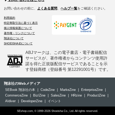
お問い合わせの前に、
よくある質問
、
ヘルプ一覧
をご確認ください。
利用規約
特定商取引法に基づく表示
個人情報保護について
著作権・リンクについて
翔泳社について
SHOEISHA iDについて
ABJマークは、この電子書店・電子書籍配信
サービスが、著作権者からコンテンツ使用許
諾を得た正規版配信サービスであることを示
す登録商標（登録番号 第12291001号）です。
翔泳社のWebメディア
SEBook 翔泳社の本
|
CodeZine
|
MarkeZine
|
EnterpriseZine
|
CommerceZine
|
Biz/Zine
|
SalesZine
|
HRzine
|
ProductZine
|
AIdiver
|
DeveloperZine
|
イベント
SEshop.com, © 1999-2026 Shoeisha Co., Ltd. All rights reserved.