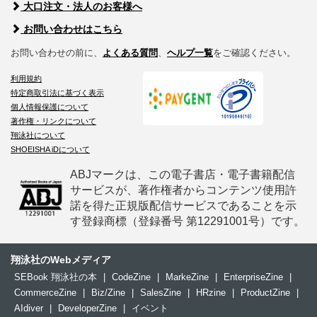
大口注文・法人のお客様へ
お問い合わせはこちら
お問い合わせの前に、
よくある質問
、
ヘルプ一覧
をご確認ください。
利用規約
特定商取引法に基づく表示
個人情報保護について
著作権・リンクについて
翔泳社について
SHOEISHA iDについて
ABJマークは、この電子書店・電子書籍配信
サービスが、著作権者からコンテンツ使用許
諾を得た正規版配信サービスであることを示
す登録商標（登録番号 第12291001号）です。
翔泳社のWebメディア
SEBook 翔泳社の本
|
CodeZine
|
MarkeZine
|
EnterpriseZine
|
CommerceZine
|
Biz/Zine
|
SalesZine
|
HRzine
|
ProductZine
|
AIdiver
|
DeveloperZine
|
イベント