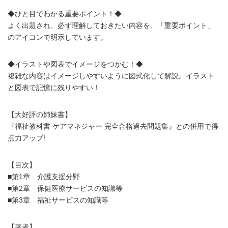
◆ひと目でわかる重要ポイント！◆
よく出題され、必ず理解しておきたい内容を、「重要ポイント」
のアイコンで明示しています。
◆イラストや図表でイメージをつかむ！◆
複雑な内容はイメージしやすいように図式化して解説。イラスト
と図表で記憶に残りやすい！
【大好評の姉妹書】
『福祉教科書 ケアマネジャー 完全合格過去問題集』との併用で得
点力アップ!
【目次】
■第1章 介護支援分野
■第2章 保健医療サービスの知識等
■第3章 福祉サービスの知識等
【著者】