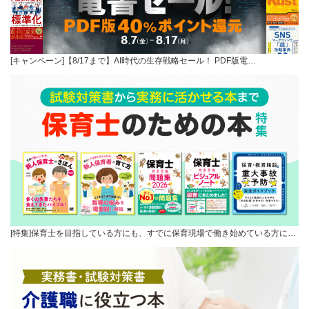
[キャンペーン]【8/17まで】AI時代の生存戦略セール！ PDF版電…
[特集]保育士を目指している方にも、すでに保育現場で働き始めている方に…