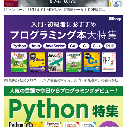
[キャンペーン]【8/17まで】AI時代の生存戦略セール！ PDF版電…
[特集]翔泳社のプログラミング書籍の中から、入門・初級者向けの書籍をピ…