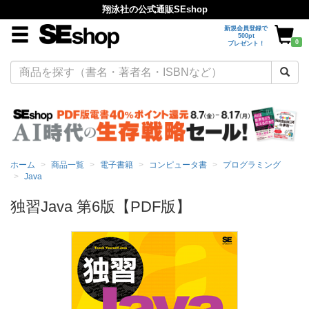
翔泳社の公式通販SEshop
新規会員登録で
500pt
0
プレゼント！
ホーム
商品一覧
電子書籍
コンピュータ書
プログラミング
Java
独習Java 第6版【PDF版】