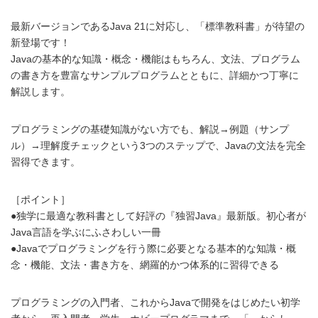
最新バージョンであるJava 21に対応し、「標準教科書」が待望の
新登場です！
Javaの基本的な知識・概念・機能はもちろん、文法、プログラム
の書き方を豊富なサンプルプログラムとともに、詳細かつ丁寧に
解説します。
プログラミングの基礎知識がない方でも、解説→例題（サンプ
ル）→理解度チェックという3つのステップで、Javaの文法を完全
習得できます。
［ポイント］
●独学に最適な教科書として好評の『独習Java』最新版。初心者が
Java言語を学ぶにふさわしい一冊
●Javaでプログラミングを行う際に必要となる基本的な知識・概
念・機能、文法・書き方を、網羅的かつ体系的に習得できる
プログラミングの入門者、これからJavaで開発をはじめたい初学