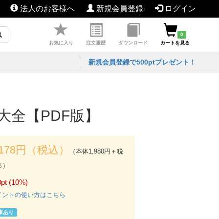
法人のお客様へ
新規会員登録
ログイン
0
お気に入り
注文履歴
ダウンロード
カートを見る
新規会員登録で500ptプレゼント！
技大全【PDF版】
,178円（税込）
（本体1,980円＋税
％）
pt (10%)
イントの使い方はこちら
庫あり