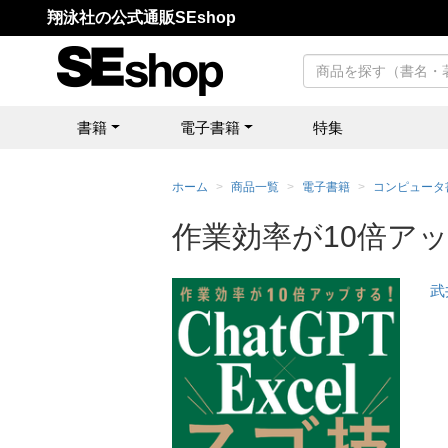
翔泳社の公式通販SEshop
書籍
電子書籍
特集
ホーム
商品一覧
電子書籍
コンピュータ
作業効率が10倍アップ
武