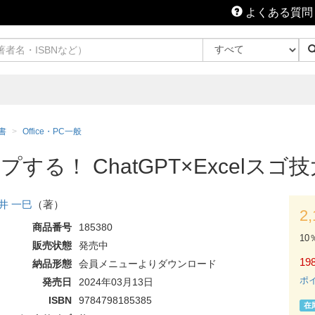
よくある質問
書
Office・PC一般
する！ ChatGPT×Excelスゴ
井 一巳
（著）
2
商品番号
185380
10
販売状態
発売中
198
納品形態
会員メニューよりダウンロード
ポ
発売日
2024年03月13日
ISBN
9784798185385
在