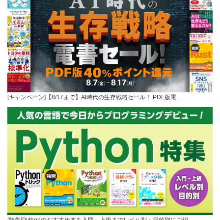
[キャンペーン]【8/17まで】AI時代の生存戦略セール！ PDF版電…
[特集]Pythonのおすすめ本を入門～上級までレベル別・目的別にご紹…