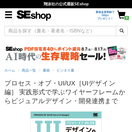
翔泳社の公式通販SEshop
新規会員登録で
500pt
0
プレゼント！
ホーム
商品一覧
書籍
ビジネス書
プロセス・オブ・UI/UX［UIデザイン
編］ 実践形式で学ぶワイヤーフレームか
らビジュアルデザイン・開発連携まで